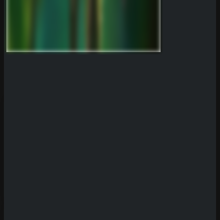
Sicher dir einen 100% Bonus bis 500€ und spiele H
Try Our Featured Games