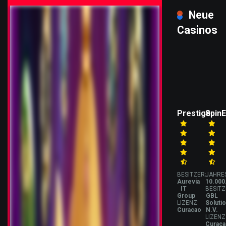
Neue
Casinos
Prestige
Spin
BESITZER:
JAHRE
Aurevia
10.000
IT
BESITZ
Group
GBL
LIZENZ:
Soluti
Curacao
N.V.
LIZENZ
Curac