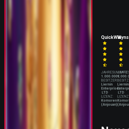
QuickWin
Wyns
JAHRESUMSATZ:
JAHRE
1.000.000€
1.000.
BESITZER:
BESITZ
Liernin
Liernin
Enterprises
Enterp
LTD
LTD
LIZENZ:
LIZENZ
Komoren
Komor
(Anjouan)
(Anjou