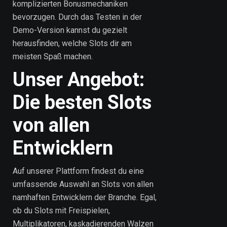
komplizierten Bonusmechaniken
bevorzugen. Durch das Testen in der
Demo-Version kannst du gezielt
herausfinden, welche Slots dir am
meisten Spaß machen.
Unser Angebot:
Die besten Slots
von allen
Entwicklern
Auf unserer Plattform findest du eine
umfassende Auswahl an Slots von allen
namhaften Entwicklern der Branche. Egal,
ob du Slots mit Freispielen,
Multiplikatoren, kaskadierenden Walzen