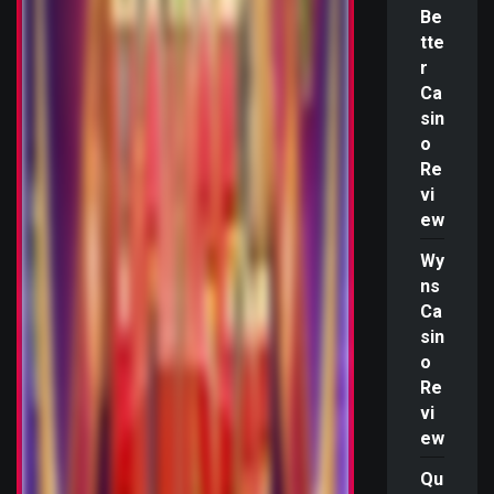
Be
tte
r
Ca
sin
o
Re
vi
ew
Wy
ns
Ca
sin
o
Re
vi
ew
Qu