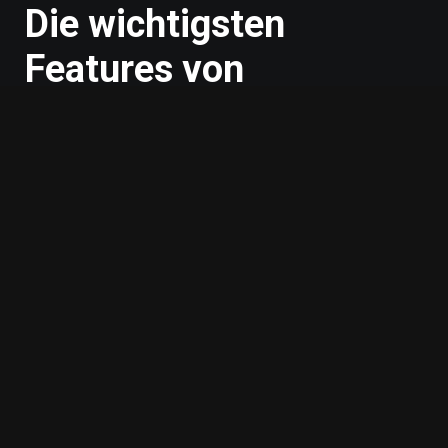
Die wichtigsten
Features von
Demo Slots
Moderne Spielautomaten haben eine
Vielzahl von Funktionen, die das
Spielerlebnis noch spannender machen.
Hier sind einige der wichtigsten
Features, die du in den Demo-Versionen
testen kannst:
Freispiele
Freispiele sind eines der beliebtesten
Features in modernen Slots. In vielen
Spielen kannst du durch bestimmte
Symbole oder Kombinationen eine