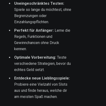
Uneingeschränktes Testen:
Spiele so lange du möchtest, ohne
Begrenzungen oder
Einzahlungspflichten.
Perfekt für Anfänger:
Lerne die
Regeln, Funktionen und
Gewinnchancen ohne Druck
kennen.
Optimale Vorbereitung:
Teste
verschiedene Strategien, bevor du
echtes Geld setzt.
Entdecke neue Lieblingsspiele:
Probiere eine Vielzahl von Slots
aus und finde heraus, welche dir
am meisten Spaß machen.