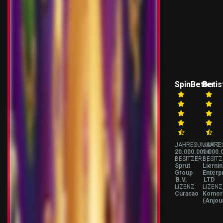
SpinBetter
Betis
JAHRESUMSATZ:
JAHRE
20.000.000€
1.000.
BESITZER:
BESITZ
Sprut
Liernin
Group
Enterp
B.V.
LTD
LIZENZ:
LIZENZ
Curacao
Komor
(Anjou