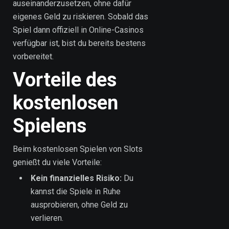
auseinanderzusetzen, ohne dafür
eigenes Geld zu riskieren. Sobald das
Spiel dann offiziell in Online-Casinos
verfügbar ist, bist du bereits bestens
vorbereitet.
Vorteile des
kostenlosen
Spielens
Beim kostenlosen Spielen von Slots
genießt du viele Vorteile:
Kein finanzielles Risiko:
Du
kannst die Spiele in Ruhe
ausprobieren, ohne Geld zu
verlieren.