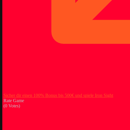
Sicher dir einen 100% Bonus bis 500€ und spiele Iron Sight
Rate Game
(
0
Votes)