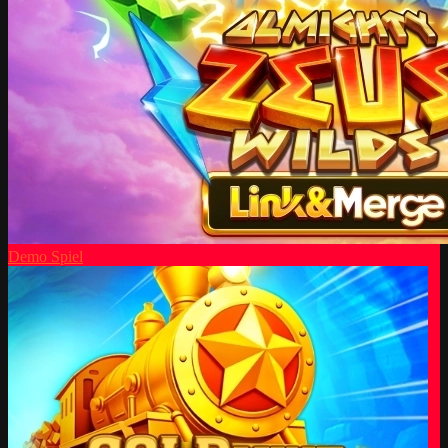
Demo Spiel