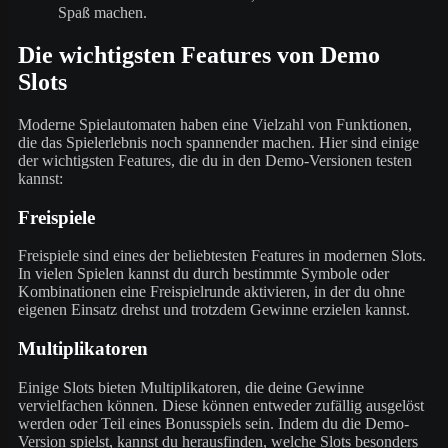
Spaß machen.
Die wichtigsten Features von Demo
Slots
Moderne Spielautomaten haben eine Vielzahl von Funktionen,
die das Spielerlebnis noch spannender machen. Hier sind einige
der wichtigsten Features, die du in den Demo-Versionen testen
kannst:
Freispiele
Freispiele sind eines der beliebtesten Features in modernen Slots.
In vielen Spielen kannst du durch bestimmte Symbole oder
Kombinationen eine Freispielrunde aktivieren, in der du ohne
eigenen Einsatz drehst und trotzdem Gewinne erzielen kannst.
Multiplikatoren
Einige Slots bieten Multiplikatoren, die deine Gewinne
vervielfachen können. Diese können entweder zufällig ausgelöst
werden oder Teil eines Bonusspiels sein. Indem du die Demo-
Version spielst, kannst du herausfinden, welche Slots besonders