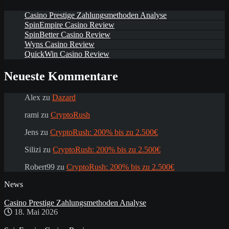
Casino Prestige Zahlungsmethoden Analyse
SpinEmpire Casino Review
SpinBetter Casino Review
Wyns Casino Review
QuickWin Casino Review
Neueste Kommentare
Alex
zu
Dazard
rami
zu
CryptoRush
Jens
zu
CryptoRush: 200% bis zu 2.500€
Silizi
zu
CryptoRush: 200% bis zu 2.500€
Robert99
zu
CryptoRush: 200% bis zu 2.500€
News
Casino Prestige Zahlungsmethoden Analyse
18. Mai 2026