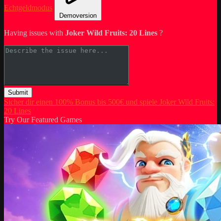
Echtgeldmodus
Demoversion
Having issues with
Joker Wild Fruits: 20 Lines
?
Submit
Sicher dir einen 100% Bonus bis 500€ und spiele Joker Wild Fruits:
20 Lines
Try Our Featured Games