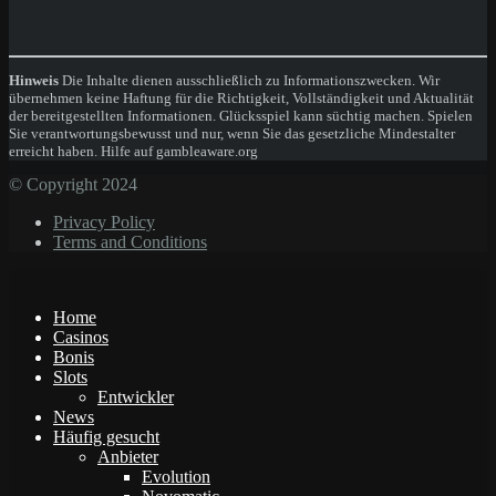
Hinweis
Die Inhalte dienen ausschließlich zu Informationszwecken. Wir
übernehmen keine Haftung für die Richtigkeit, Vollständigkeit und Aktualität
der bereitgestellten Informationen. Glücksspiel kann süchtig machen. Spielen
Sie verantwortungsbewusst und nur, wenn Sie das gesetzliche Mindestalter
erreicht haben. Hilfe auf gambleaware.org
© Copyright 2024
Privacy Policy
Terms and Conditions
Home
Casinos
Bonis
Slots
Entwickler
News
Häufig gesucht
Anbieter
Evolution