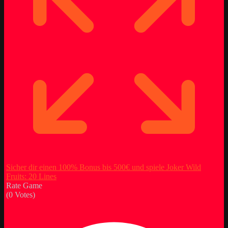
Sicher dir einen 100% Bonus bis 500€ und spiele Joker Wild
Fruits: 20 Lines
Rate Game
(
0
Votes)