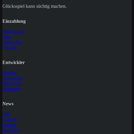
Glücksspiel kann süchtig machen.
Einzahlung
Mastercard
Visa
Apple Pay
Paysafe
Entwickler
Merkur
Novomatic
Play'n Go
Pragmatic
News
Alle
Casinos
Partner
Ratgeber