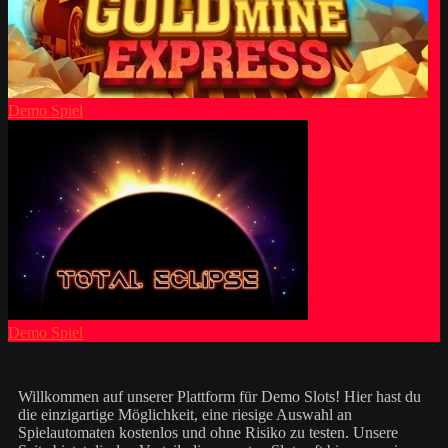
Demo Spiel
Demo Spiel
Willkommen auf unserer Plattform für Demo Slots! Hier hast du
die einzigartige Möglichkeit, eine riesige Auswahl an
Spielautomaten kostenlos und ohne Risiko zu testen. Unsere