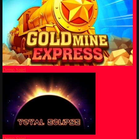
Demo Spiel
Demo Spiel