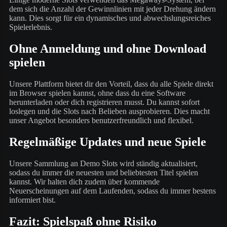
dem sich die Anzahl der Gewinnlinien mit jeder Drehung ändern
kann. Dies sorgt für ein dynamisches und abwechslungsreiches
Spielerlebnis.
Ohne Anmeldung und ohne Download
spielen
Unsere Plattform bietet dir den Vorteil, dass du alle Spiele direkt
im Browser spielen kannst, ohne dass du eine Software
herunterladen oder dich registrieren musst. Du kannst sofort
loslegen und die Slots nach Belieben ausprobieren. Dies macht
unser Angebot besonders benutzerfreundlich und flexibel.
Regelmäßige Updates und neue Spiele
Unsere Sammlung an Demo Slots wird ständig aktualisiert,
sodass du immer die neuesten und beliebtesten Titel spielen
kannst. Wir halten dich zudem über kommende
Neuerscheinungen auf dem Laufenden, sodass du immer bestens
informiert bist.
Fazit: Spielspaß ohne Risiko