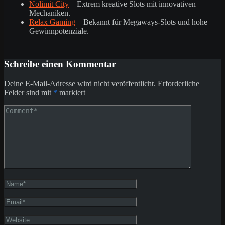
Nolimit City
– Extrem kreative Slots mit innovativen
Mechaniken.
Relax Gaming
– Bekannt für Megaways-Slots und hohe
Gewinnpotenziale.
Schreibe einen Kommentar
Deine E-Mail-Adresse wird nicht veröffentlicht.
Erforderliche
Felder sind mit
*
markiert