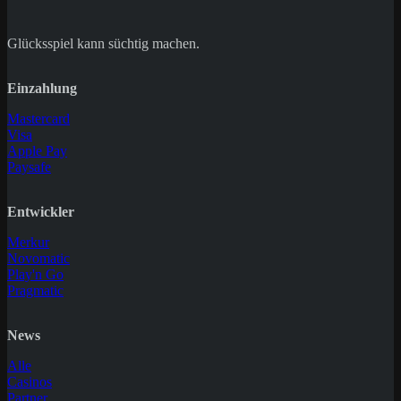
Glücksspiel kann süchtig machen.
Einzahlung
Mastercard
Visa
Apple Pay
Paysafe
Entwickler
Merkur
Novomatic
Play'n Go
Pragmatic
News
Alle
Casinos
Partner