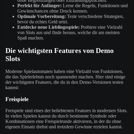
ohne Begrenzungen oder Einzahlungspflichten.
Perfekt für Anfänger:
Lerne die Regeln, Funktionen und
Gewinnchancen ohne Druck kennen.
Optimale Vorbereitung:
Teste verschiedene Strategien,
bevor du echtes Geld setzt.
Entdecke neue Lieblingsspiele:
Probiere eine Vielzahl
von Slots aus und finde heraus, welche dir am meisten
Spaß machen.
Die wichtigsten Features von Demo
Slots
Moderne Spielautomaten haben eine Vielzahl von Funktionen,
die das Spielerlebnis noch spannender machen. Hier sind einige
der wichtigsten Features, die du in den Demo-Versionen testen
kannst:
Freispiele
Freispiele sind eines der beliebtesten Features in modernen Slots.
In vielen Spielen kannst du durch bestimmte Symbole oder
Kombinationen eine Freispielrunde aktivieren, in der du ohne
eigenen Einsatz drehst und trotzdem Gewinne erzielen kannst.