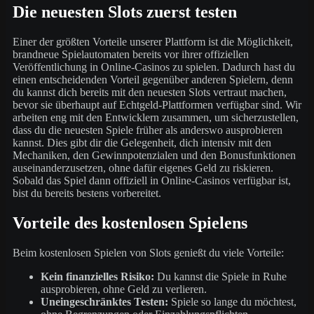
Die neuesten Slots zuerst testen
Einer der größten Vorteile unserer Plattform ist die Möglichkeit,
brandneue Spielautomaten bereits vor ihrer offiziellen
Veröffentlichung in Online-Casinos zu spielen. Dadurch hast du
einen entscheidenden Vorteil gegenüber anderen Spielern, denn
du kannst dich bereits mit den neuesten Slots vertraut machen,
bevor sie überhaupt auf Echtgeld-Plattformen verfügbar sind. Wir
arbeiten eng mit den Entwicklern zusammen, um sicherzustellen,
dass du die neuesten Spiele früher als anderswo ausprobieren
kannst. Dies gibt dir die Gelegenheit, dich intensiv mit den
Mechaniken, den Gewinnpotenzialen und den Bonusfunktionen
auseinanderzusetzen, ohne dafür eigenes Geld zu riskieren.
Sobald das Spiel dann offiziell in Online-Casinos verfügbar ist,
bist du bereits bestens vorbereitet.
Vorteile des kostenlosen Spielens
Beim kostenlosen Spielen von Slots genießt du viele Vorteile:
Kein finanzielles Risiko:
Du kannst die Spiele in Ruhe
ausprobieren, ohne Geld zu verlieren.
Uneingeschränktes Testen:
Spiele so lange du möchtest,