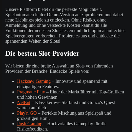
Unsere Plattform bietet dir die perfekte Möglichkeit,
Spielautomaten in der Demo-Version auszuprobieren und dabei
neue Lieblingsspiele zu entdecken. Ohne Risiko, ohne
Anmeldung und ohne versteckte Kosten kannst du alle
Funktionen der neuesten Slots testen und dich optimal auf echtes
Spielvergnügen vorbereiten. Probiere es aus und entdecke die
spannenden Welten der Slots!
Die besten Slot-Provider
Wir bieten dir eine breite Auswahl an Slots von führenden
Providern der Branche. Entdecke Spiele von:
Hacksaw Gaming
– Innovativ und spannend mit
einzigartigen Features.
Pragmatic Play
– Einer der Marktführer mit Top-Grafiken
und hohen Gewinnen.
NetEnt
– Klassiker wie Starburst und Gonzo's Quest
warten auf dich.
Play'n GO
– Perfekte Mischung aus Spielspaß und
großartigen Boni.
Push Gaming
– Hochvolatiles Gameplay für die
Risikofreudigen.