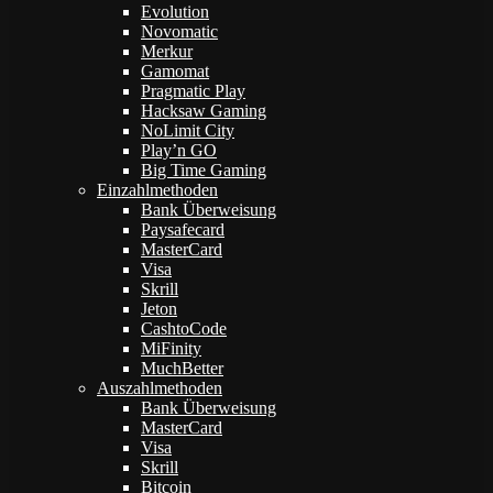
Evolution
Novomatic
Merkur
Gamomat
Pragmatic Play
Hacksaw Gaming
NoLimit City
Play’n GO
Big Time Gaming
Einzahlmethoden
Bank Überweisung
Paysafecard
MasterCard
Visa
Skrill
Jeton
CashtoCode
MiFinity
MuchBetter
Auszahlmethoden
Bank Überweisung
MasterCard
Visa
Skrill
Bitcoin