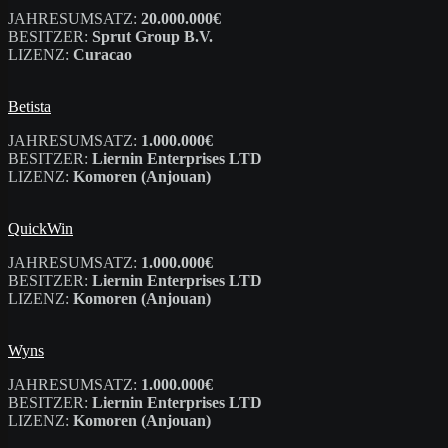
JAHRESUMSATZ:
20.000.000€
BESITZER:
Sprut Group B.V.
LIZENZ:
Curacao
Betista
JAHRESUMSATZ:
1.000.000€
BESITZER:
Liernin Enterprises LTD
LIZENZ:
Komoren (Anjouan)
QuickWin
JAHRESUMSATZ:
1.000.000€
BESITZER:
Liernin Enterprises LTD
LIZENZ:
Komoren (Anjouan)
Wyns
JAHRESUMSATZ:
1.000.000€
BESITZER:
Liernin Enterprises LTD
LIZENZ:
Komoren (Anjouan)