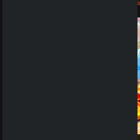
CryptoRus
Sicher dir einen 100% Bonus bis 500€ und spiele
Knights of the Gridiron
Jens
zu
Try Our Featured Games
CryptoRush
200% bis
zu 2.500€
Silizi
zu
CryptoRush
200% bis
zu 2.500€
Robert99
zu
CryptoRush
200% bis
zu 2.500€
News
Casino Prestige
Zahlungsmethoden
Analyse
18. Mai 2026
SpinEmpire Casino
Review