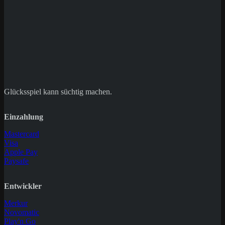
Save my name, email, and website in this
browser for the next time I comment.
Glücksspiel kann süchtig machen.
Einzahlung
Mastercard
Visa
Apple Pay
Paysafe
Entwickler
Merkur
Novomatic
Play'n Go