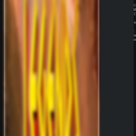
JAHRESUMSATZ:
JAHRES
1.000.000€
1.000.00
BESITZER:
BESITZE
Liernin
Liernin
Enterprises
Enterpri
LTD
LTD
LIZENZ:
LIZENZ:
Komoren
Komore
(Anjouan)
(Anjoua
Neueste
Beiträge
Casino
Prestige
Zahlungs
methoden
Analyse
SpinEmpir
e Casino
Review