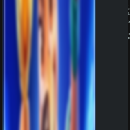
JAHRESUMSATZ:
JAHRES
1.000.000€
1.000.00
BESITZER:
BESITZE
Liernin
Liernin
Enterprises
Enterpri
LTD
LTD
LIZENZ:
LIZENZ:
Komoren
Komore
(Anjouan)
(Anjoua
Neueste
Beiträge
Casino
Prestige
Zahlungs
methoden
Analyse
SpinEmpir
e Casino
Review