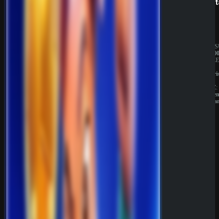
SpinBetter
Betist
JAHRESUMSATZ:
JAHRES
20.000.000€
1.000.00
BESITZER:
BESITZE
Sprut
Liernin
Group
Enterpri
B.V.
LTD
LIZENZ:
LIZENZ:
Curacao
Komore
(Anjoua
QuickWin
Wyns