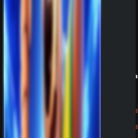
SpinBetter
Casino
Review
Wyns
Casino
Review
QuickWin
Casino
Review
Neueste
Kommenta
Alex
zu
Dazard
rami
zu
CryptoRus
Jens
zu
CryptoRush
200% bis
zu 2.500€