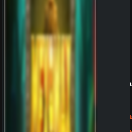
e Casino
Review
SpinBetter
Casino
Review
Wyns
Casino
Review
QuickWin
Casino
Review
Neueste
Kommenta
Alex
zu
Dazard
rami
zu
CryptoRus
Jens
zu
CryptoRush