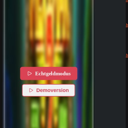
200% bis
zu 2.500€
Silizi
zu
CryptoRush
200% bis
zu 2.500€
Robert99
zu
CryptoRush
200% bis
zu 2.500€
Echtgeldmodus
News
Casino Prestige
Demoversion
Zahlungsmethoden
Analyse
18. Mai 2026
SpinEmpire Casino
Review
8. Januar 2026
SpinBetter Casino