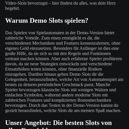
Video-Slots bevorzugst – hier findest du alles, was dein Herz
begehrt.
Warum Demo Slots spielen?
Das Spielen von Spielautomaten in der Demo-Version bietet
zahlreiche Vorteile. Zum einen ermöglicht es dir, die
verschiedenen Mechaniken und Features kennenzulernen, ohne
eigenes Geld einzusetzen. Besonders für Anfänger ist dies eine
große Hilfe, da sie sich so mit den Regeln und Funktionen
vertraut machen können. Aber auch erfahrene Spieler profitieren
davon, da sie neue Strategien entwickeln und verschiedene
Einsatzhöhen testen können, ohne finanzielle Risiken
einzugehen. Darüber hinaus geben Demo Slots dir die
Gelegenheit, herauszufinden, welche Art von Automatenspiel am
besten zu deinem persönlichen Geschmack passt. Manche
Spieler bevorzugen klassische Slots mit wenigen Walzen und
einfachen Symbolen, während andere moderne Slots mit
zahlreichen Features und komplizierten Bonusmechaniken
bevorzugen. Durch das Testen in der Demo-Version kannst du
gezielt herausfinden, welche Slots dir am meisten Spaß machen.
Unser Angebot: Die besten Slots von