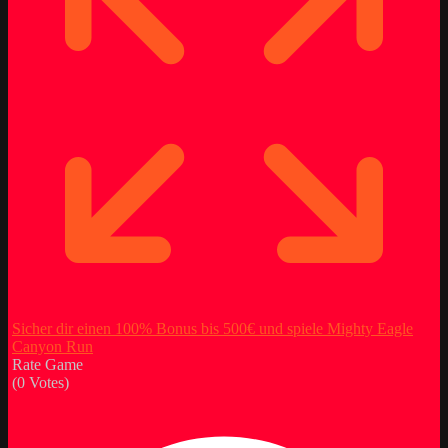
Sicher dir einen 100% Bonus bis 500€ und spiele Mighty Eagle
Canyon Run
Rate Game
(
0
Votes)