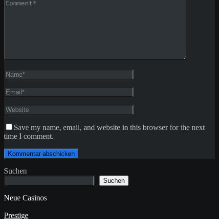
Save my name, email, and website in this browser for the next
time I comment.
Suchen
Suchen
Neue Casinos
Prestige