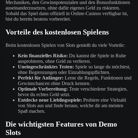
Mechaniken, den Gewinnpotenzialen und den Bonusfunktionen
auseinanderzusetzen, ohne dafür eigenes Geld zu riskieren.
Sobald das Spiel dann offiziell in Online-Casinos verfügbar ist,
bist du bereits bestens vorbereitet.
Vorteile des kostenlosen Spielens
Beim kostenlosen Spielen von Slots genießt du viele Vorteile:
Kein finanzielles Risiko:
Du kannst die Spiele in Ruhe
ausprobieren, ohne Geld zu verlieren.
Uneingeschränktes Testen:
Spiele so lange du möchtest,
ohne Begrenzungen oder Einzahlungspflichten.
Perfekt für Anfänger:
Lerne die Regeln, Funktionen und
Gewinnchancen ohne Druck kennen.
Optimale Vorbereitung:
Teste verschiedene Strategien,
bevor du echtes Geld setzt.
Entdecke neue Lieblingsspiele:
Probiere eine Vielzahl
von Slots aus und finde heraus, welche dir am meisten
Spaß machen.
Die wichtigsten Features von Demo
Slots