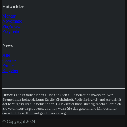
Entwickler
Merkur
Novomatic
Play'n Go
Pragmatic
News
Alle
Casinos
Partner
Ratgeber
Hinweis
Die Inhalte dienen ausschließlich zu Informationszwecken. Wir
übernehmen keine Haftung für die Richtigkeit, Vollständigkeit und Aktualität
der bereitgestellten Informationen. Glücksspiel kann süchtig machen. Spielen
Sie verantwortungsbewusst und nur, wenn Sie das gesetzliche Mindestalter
erreicht haben. Hilfe auf gambleaware.org
© Copyright 2024