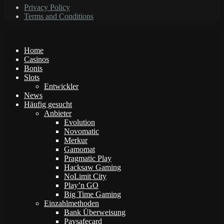
Privacy Policy
Terms and Conditions
Home
Casinos
Bonis
Slots
Entwickler
News
Häufig gesucht
Anbieter
Evolution
Novomatic
Merkur
Gamomat
Pragmatic Play
Hacksaw Gaming
NoLimit City
Play’n GO
Big Time Gaming
Einzahlmethoden
Bank Überweisung
Paysafecard