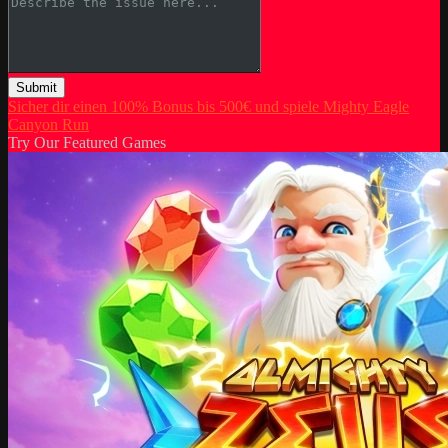
Submit
Sicher dir einen 100% Bonus bis 500€ und spiele Mighty Eagle
Canyon Run
Try Our Featured Games