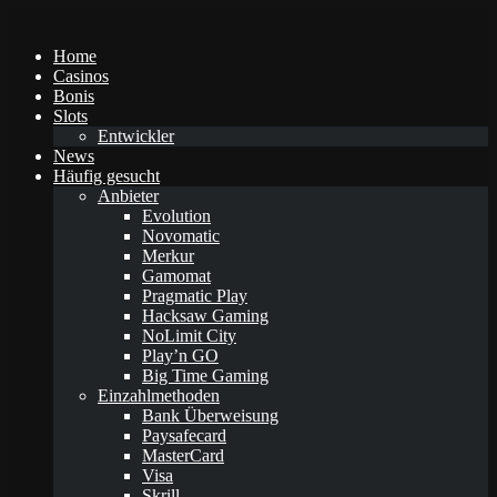
Home
Casinos
Bonis
Slots
Entwickler
News
Häufig gesucht
Anbieter
Evolution
Novomatic
Merkur
Gamomat
Pragmatic Play
Hacksaw Gaming
NoLimit City
Play’n GO
Big Time Gaming
Einzahlmethoden
Bank Überweisung
Paysafecard
MasterCard
Visa
Skrill