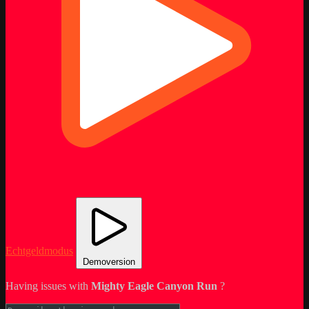
Echtgeldmodus
Demoversion
Having issues with
Mighty Eagle Canyon Run
?