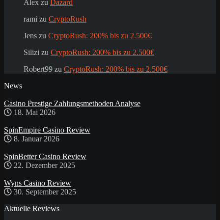
Alex
zu
Dazard
rami
zu
CryptoRush
Jens
zu
CryptoRush: 200% bis zu 2.500€
Silizi
zu
CryptoRush: 200% bis zu 2.500€
Robert99
zu
CryptoRush: 200% bis zu 2.500€
News
Casino Prestige Zahlungsmethoden Analyse
18. Mai 2026
SpinEmpire Casino Review
8. Januar 2026
SpinBetter Casino Review
22. Dezember 2025
Wyns Casino Review
30. September 2025
Aktuelle Reviews