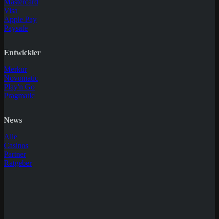
Mastercard
Visa
Apple Pay
Paysafe
Entwickler
Merkur
Novomatic
Play'n Go
Pragmatic
News
Alle
Casinos
Partner
Ratgeber