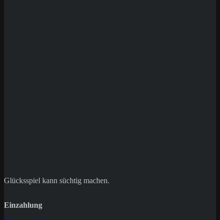
Save my name, email, and website in this
browser for the next time I comment.
Glücksspiel kann süchtig machen.
Einzahlung