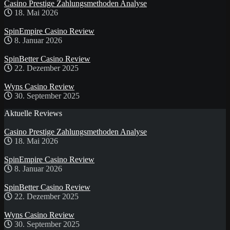
Casino Prestige Zahlungsmethoden Analyse
18. Mai 2026
SpinEmpire Casino Review
8. Januar 2026
SpinBetter Casino Review
22. Dezember 2025
Wyns Casino Review
30. September 2025
Aktuelle Reviews
Casino Prestige Zahlungsmethoden Analyse
18. Mai 2026
SpinEmpire Casino Review
8. Januar 2026
SpinBetter Casino Review
22. Dezember 2025
Wyns Casino Review
30. September 2025