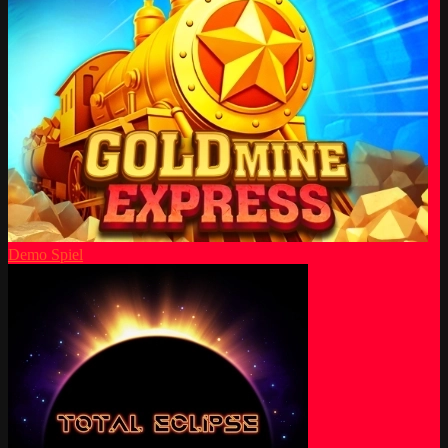
Demo Spiel