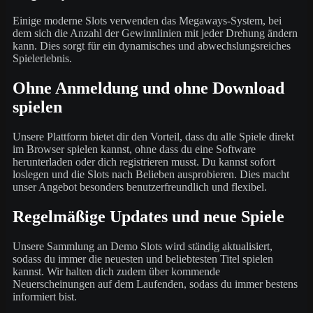
Einige moderne Slots verwenden das Megaways-System, bei
dem sich die Anzahl der Gewinnlinien mit jeder Drehung ändern
kann. Dies sorgt für ein dynamisches und abwechslungsreiches
Spielerlebnis.
Ohne Anmeldung und ohne Download
spielen
Unsere Plattform bietet dir den Vorteil, dass du alle Spiele direkt
im Browser spielen kannst, ohne dass du eine Software
herunterladen oder dich registrieren musst. Du kannst sofort
loslegen und die Slots nach Belieben ausprobieren. Dies macht
unser Angebot besonders benutzerfreundlich und flexibel.
Regelmäßige Updates und neue Spiele
Unsere Sammlung an Demo Slots wird ständig aktualisiert,
sodass du immer die neuesten und beliebtesten Titel spielen
kannst. Wir halten dich zudem über kommende
Neuerscheinungen auf dem Laufenden, sodass du immer bestens
informiert bist.