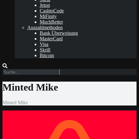
Jeton
CashtoCode
MiFinity
MuchBetter
Auszahlmethoden
Bank Überweisung
MasterCard
Visa
Skrill
Bitcoin
Minted Mike
Minted Mike