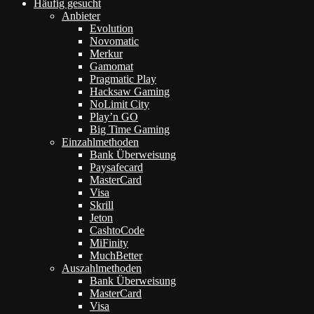
Häufig gesucht
Anbieter
Evolution
Novomatic
Merkur
Gamomat
Pragmatic Play
Hacksaw Gaming
NoLimit City
Play’n GO
Big Time Gaming
Einzahlmethoden
Bank Überweisung
Paysafecard
MasterCard
Visa
Skrill
Jeton
CashtoCode
MiFinity
MuchBetter
Auszahlmethoden
Bank Überweisung
MasterCard
Visa