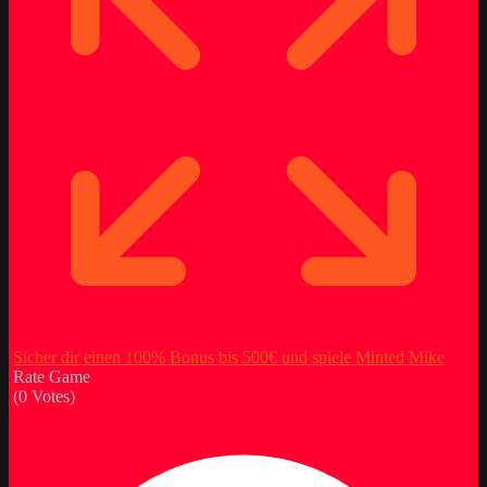
Sicher dir einen 100% Bonus bis 500€ und spiele Minted Mike
Rate Game
(
0
Votes)