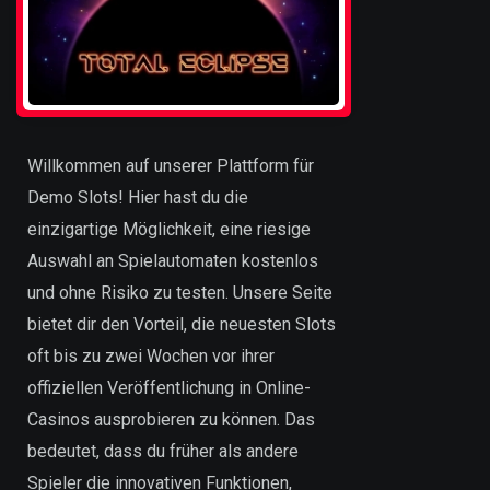
Willkommen auf unserer Plattform für
Demo Slots! Hier hast du die
einzigartige Möglichkeit, eine riesige
Auswahl an Spielautomaten kostenlos
und ohne Risiko zu testen. Unsere Seite
bietet dir den Vorteil, die neuesten Slots
oft bis zu zwei Wochen vor ihrer
offiziellen Veröffentlichung in Online-
Casinos ausprobieren zu können. Das
bedeutet, dass du früher als andere
Spieler die innovativen Funktionen,