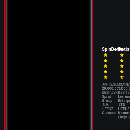
SpinBetter
Betis
JAHRESUMSATZ:
JAHRE
20.000.000€
1.000.
BESITZER:
BESITZ
Sprut
Liernin
Group
Enterp
B.V.
LTD
LIZENZ:
LIZENZ
Curacao
Komor
(Anjou