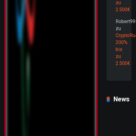
zu
2.500€
Robert99
zu
CryptoRu
200%
bis
zu
2.500€
News