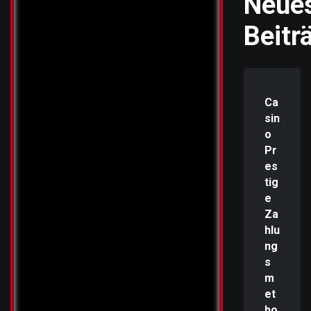
Neue
Beitr
Ca
sin
o
Pr
es
tig
e
Za
hlu
ng
s
m
et
ho