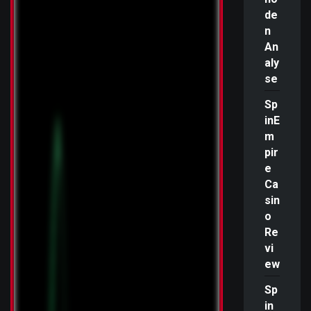
de
n
An
aly
se
Sp
inE
m
pir
e
Ca
sin
o
Re
vi
ew
Sp
in