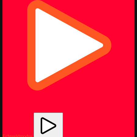
Echtgeldmodus