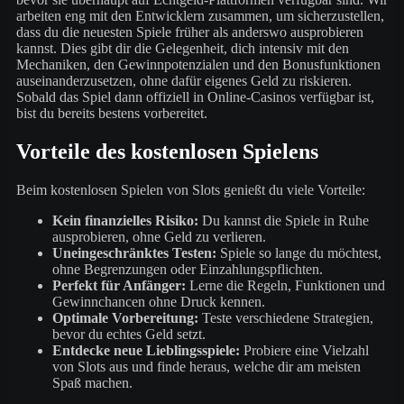
arbeiten eng mit den Entwicklern zusammen, um sicherzustellen,
dass du die neuesten Spiele früher als anderswo ausprobieren
kannst. Dies gibt dir die Gelegenheit, dich intensiv mit den
Mechaniken, den Gewinnpotenzialen und den Bonusfunktionen
auseinanderzusetzen, ohne dafür eigenes Geld zu riskieren.
Sobald das Spiel dann offiziell in Online-Casinos verfügbar ist,
bist du bereits bestens vorbereitet.
Vorteile des kostenlosen Spielens
Beim kostenlosen Spielen von Slots genießt du viele Vorteile:
Kein finanzielles Risiko:
Du kannst die Spiele in Ruhe
ausprobieren, ohne Geld zu verlieren.
Uneingeschränktes Testen:
Spiele so lange du möchtest,
ohne Begrenzungen oder Einzahlungspflichten.
Perfekt für Anfänger:
Lerne die Regeln, Funktionen und
Gewinnchancen ohne Druck kennen.
Optimale Vorbereitung:
Teste verschiedene Strategien,
bevor du echtes Geld setzt.
Entdecke neue Lieblingsspiele:
Probiere eine Vielzahl
von Slots aus und finde heraus, welche dir am meisten
Spaß machen.