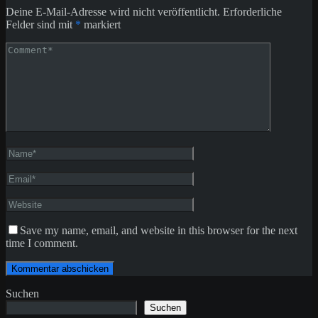
Deine E-Mail-Adresse wird nicht veröffentlicht.
Erforderliche
Felder sind mit
*
markiert
Save my name, email, and website in this browser for the next
time I comment.
Suchen
Suchen