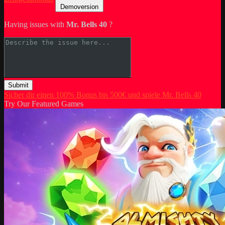
Demoversion
Having issues with
Mr. Bells 40
?
Submit
Sicher dir einen 100% Bonus bis 500€ und spiele Mr. Bells 40
Try Our Featured Games