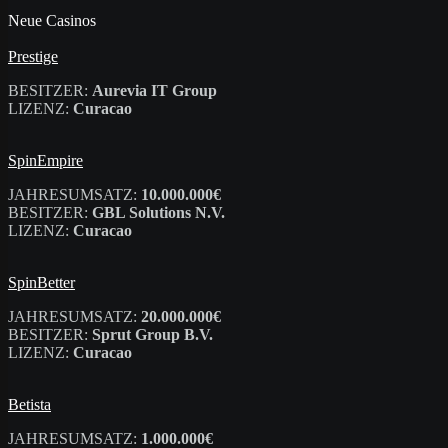
Neue Casinos
Prestige
BESITZER:
Aurevia IT Group
LIZENZ:
Curacao
SpinEmpire
JAHRESUMSATZ:
10.000.000€
BESITZER:
GBL Solutions N.V.
LIZENZ:
Curacao
SpinBetter
JAHRESUMSATZ:
20.000.000€
BESITZER:
Sprut Group B.V.
LIZENZ:
Curacao
Betista
JAHRESUMSATZ:
1.000.000€