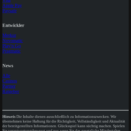
Visa
Apple Pay
Paysafe
Entwickler
Merkur
Novomatic
Play'n Go
Pragmatic
News
Alle
Casinos
Partner
Ratgeber
Hinweis
Die Inhalte dienen ausschließlich zu Informationszwecken. Wir
übernehmen keine Haftung für die Richtigkeit, Vollständigkeit und Aktualität
der bereitgestellten Informationen. Glücksspiel kann süchtig machen. Spielen
Sie verantwortungsbewusst und nur, wenn Sie das gesetzliche Mindestalter