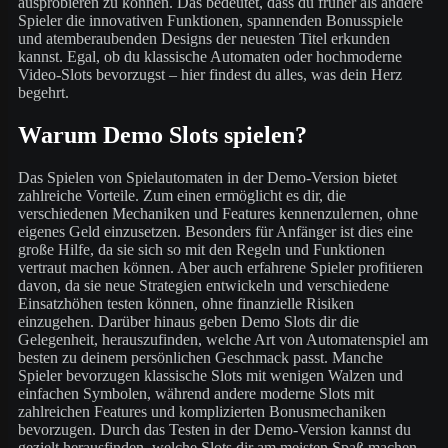
ausprobieren zu können. Das bedeutet, dass du früher als andere
Spieler die innovativen Funktionen, spannenden Bonusspiele
und atemberaubenden Designs der neuesten Titel erkunden
kannst. Egal, ob du klassische Automaten oder hochmoderne
Video-Slots bevorzugst – hier findest du alles, was dein Herz
begehrt.
Warum Demo Slots spielen?
Das Spielen von Spielautomaten in der Demo-Version bietet
zahlreiche Vorteile. Zum einen ermöglicht es dir, die
verschiedenen Mechaniken und Features kennenzulernen, ohne
eigenes Geld einzusetzen. Besonders für Anfänger ist dies eine
große Hilfe, da sie sich so mit den Regeln und Funktionen
vertraut machen können. Aber auch erfahrene Spieler profitieren
davon, da sie neue Strategien entwickeln und verschiedene
Einsatzhöhen testen können, ohne finanzielle Risiken
einzugehen. Darüber hinaus geben Demo Slots dir die
Gelegenheit, herauszufinden, welche Art von Automatenspiel am
besten zu deinem persönlichen Geschmack passt. Manche
Spieler bevorzugen klassische Slots mit wenigen Walzen und
einfachen Symbolen, während andere moderne Slots mit
zahlreichen Features und komplizierten Bonusmechaniken
bevorzugen. Durch das Testen in der Demo-Version kannst du
gezielt herausfinden, welche Slots dir am meisten Spaß machen.