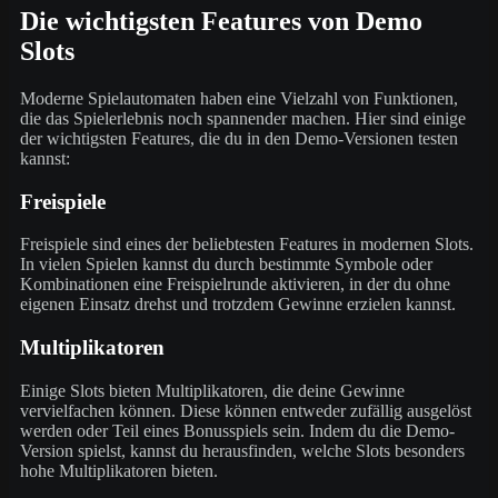
Die wichtigsten Features von Demo
Slots
Moderne Spielautomaten haben eine Vielzahl von Funktionen,
die das Spielerlebnis noch spannender machen. Hier sind einige
der wichtigsten Features, die du in den Demo-Versionen testen
kannst:
Freispiele
Freispiele sind eines der beliebtesten Features in modernen Slots.
In vielen Spielen kannst du durch bestimmte Symbole oder
Kombinationen eine Freispielrunde aktivieren, in der du ohne
eigenen Einsatz drehst und trotzdem Gewinne erzielen kannst.
Multiplikatoren
Einige Slots bieten Multiplikatoren, die deine Gewinne
vervielfachen können. Diese können entweder zufällig ausgelöst
werden oder Teil eines Bonusspiels sein. Indem du die Demo-
Version spielst, kannst du herausfinden, welche Slots besonders
hohe Multiplikatoren bieten.