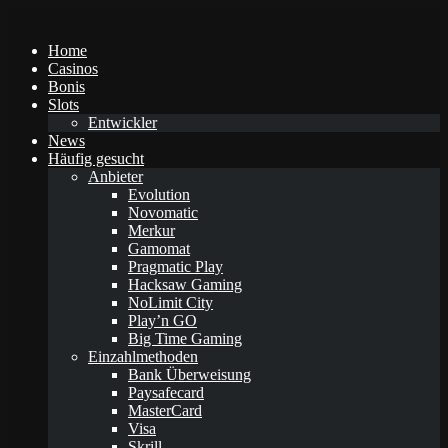
Home
Casinos
Bonis
Slots
Entwickler
News
Häufig gesucht
Anbieter
Evolution
Novomatic
Merkur
Gamomat
Pragmatic Play
Hacksaw Gaming
NoLimit City
Play’n GO
Big Time Gaming
Einzahlmethoden
Bank Überweisung
Paysafecard
MasterCard
Visa
Skrill