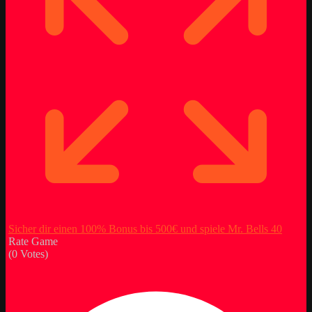
Sicher dir einen 100% Bonus bis 500€ und spiele Mr. Bells 40
Rate Game
(
0
Votes)