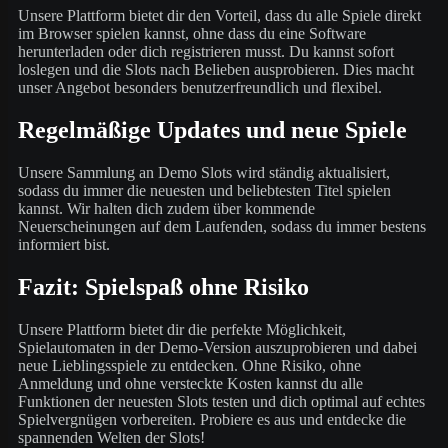
Unsere Plattform bietet dir den Vorteil, dass du alle Spiele direkt
im Browser spielen kannst, ohne dass du eine Software
herunterladen oder dich registrieren musst. Du kannst sofort
loslegen und die Slots nach Belieben ausprobieren. Dies macht
unser Angebot besonders benutzerfreundlich und flexibel.
Regelmäßige Updates und neue Spiele
Unsere Sammlung an Demo Slots wird ständig aktualisiert,
sodass du immer die neuesten und beliebtesten Titel spielen
kannst. Wir halten dich zudem über kommende
Neuerscheinungen auf dem Laufenden, sodass du immer bestens
informiert bist.
Fazit: Spielspaß ohne Risiko
Unsere Plattform bietet dir die perfekte Möglichkeit,
Spielautomaten in der Demo-Version auszuprobieren und dabei
neue Lieblingsspiele zu entdecken. Ohne Risiko, ohne
Anmeldung und ohne versteckte Kosten kannst du alle
Funktionen der neuesten Slots testen und dich optimal auf echtes
Spielvergnügen vorbereiten. Probiere es aus und entdecke die
spannenden Welten der Slots!