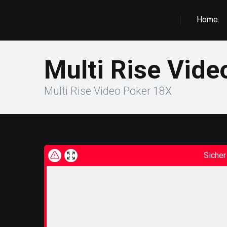
Home
Multi Rise Vide
Multi Rise Video Poker 18X
Sicher dir ei