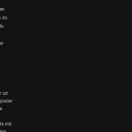
 an
s zu
du
er
 ist
pieler
le
ts mit
ten