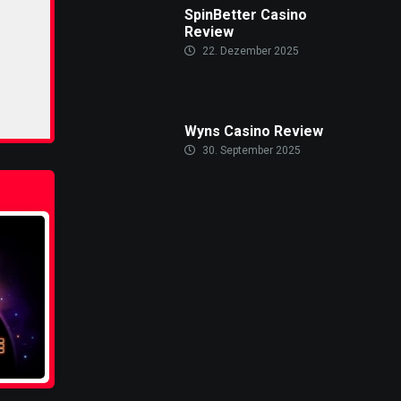
SpinBetter Casino
Review
22. Dezember 2025
Wyns Casino Review
30. September 2025