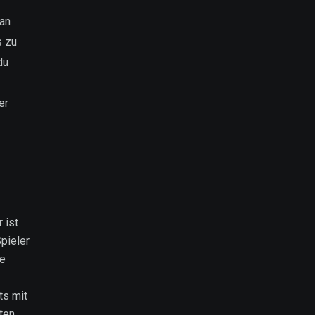
 an
s zu
du
er
 ist
pieler
le
ts mit
ten