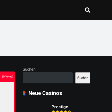
Suchen
(
0
Votes)
Suchen
Neue Casinos
Prestige