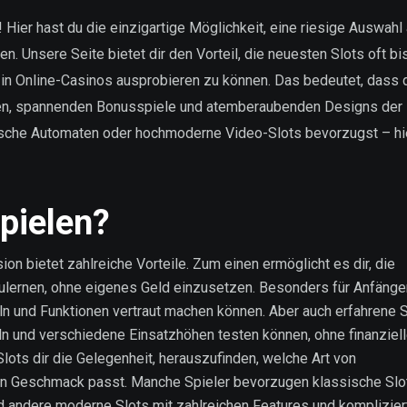
Hier hast du die einzigartige Möglichkeit, eine riesige Auswahl
. Unsere Seite bietet dir den Vorteil, die neuesten Slots oft bi
g in Online-Casinos ausprobieren zu können. Das bedeutet, dass 
ionen, spannenden Bonusspiele und atemberaubenden Designs der
sische Automaten oder hochmoderne Video-Slots bevorzugst – hi
pielen?
n bietet zahlreiche Vorteile. Zum einen ermöglicht es dir, die
ernen, ohne eigenes Geld einzusetzen. Besonders für Anfänger
eln und Funktionen vertraut machen können. Aber auch erfahrene S
eln und verschiedene Einsatzhöhen testen können, ohne finanziel
ots dir die Gelegenheit, herauszufinden, welche Art von
n Geschmack passt. Manche Spieler bevorzugen klassische Slo
andere moderne Slots mit zahlreichen Features und komplizier