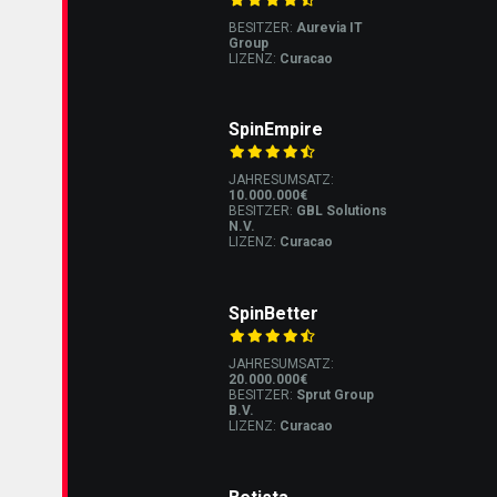
BESITZER:
Aurevia IT
Group
LIZENZ:
Curacao
SpinEmpire
JAHRESUMSATZ:
10.000.000€
BESITZER:
GBL Solutions
N.V.
LIZENZ:
Curacao
SpinBetter
JAHRESUMSATZ:
20.000.000€
BESITZER:
Sprut Group
B.V.
LIZENZ:
Curacao