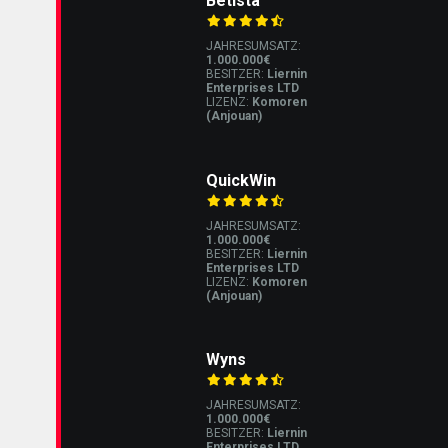
Betista
JAHRESUMSATZ:
1.000.000€
BESITZER:
Liernin
Enterprises LTD
LIZENZ:
Komoren
(Anjouan)
QuickWin
JAHRESUMSATZ:
1.000.000€
BESITZER:
Liernin
Enterprises LTD
LIZENZ:
Komoren
(Anjouan)
Wyns
JAHRESUMSATZ:
1.000.000€
BESITZER:
Liernin
Enterprises LTD