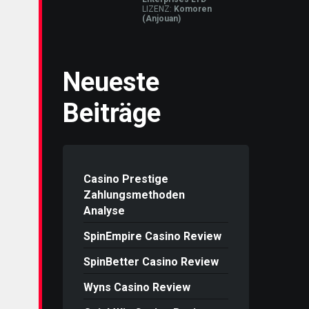
LIZENZ:
Komoren
(Anjouan)
Neueste
Beiträge
Casino Prestige
Zahlungsmethoden
Analyse
SpinEmpire Casino Review
SpinBetter Casino Review
Wyns Casino Review