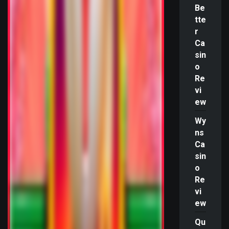
Be
tte
r
Ca
sin
o
Re
vi
ew
Wy
ns
Ca
sin
o
Re
vi
ew
Qu