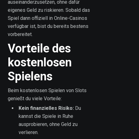
auseinanderzusetzen, ohne dafür
eigenes Geld zu riskieren. Sobald das
Spiel dann offiziell in Online-Casinos
verfügbar ist, bist du bereits bestens
vorbereitet.
Vorteile des
kostenlosen
Spielens
Beim kostenlosen Spielen von Slots
genießt du viele Vorteile:
Kein finanzielles Risiko:
Du
kannst die Spiele in Ruhe
ausprobieren, ohne Geld zu
verlieren.