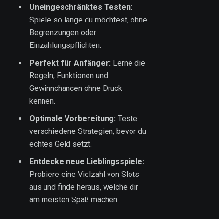
Uneingeschränktes Testen:
Spiele so lange du möchtest, ohne
Begrenzungen oder
Einzahlungspflichten.
Perfekt für Anfänger:
Lerne die
Regeln, Funktionen und
Gewinnchancen ohne Druck
kennen.
Optimale Vorbereitung:
Teste
verschiedene Strategien, bevor du
echtes Geld setzt.
Entdecke neue Lieblingsspiele:
Probiere eine Vielzahl von Slots
aus und finde heraus, welche dir
am meisten Spaß machen.