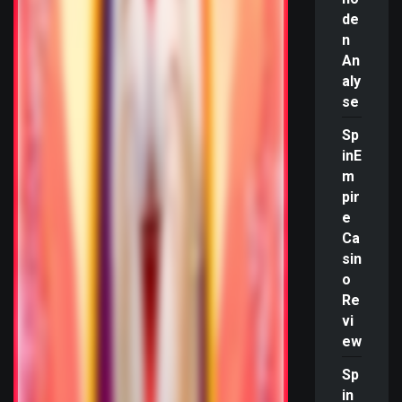
de
n
An
aly
se
Sp
inE
m
pir
e
Ca
sin
o
Re
vi
ew
Sp
in