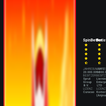
SpinBetter
Betis
JAHRESUMSATZ:
JAHRE
20.000.000€
1.000.
BESITZER:
BESITZ
Sprut
Liernin
Group
Enterp
B.V.
LTD
LIZENZ:
LIZENZ
Curacao
Komor
(Anjou