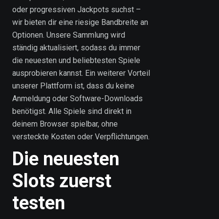
oder progressiven Jackpots suchst –
wir bieten dir eine riesige Bandbreite an
Optionen. Unsere Sammlung wird
ständig aktualisiert, sodass du immer
die neuesten und beliebtesten Spiele
ausprobieren kannst. Ein weiterer Vorteil
unserer Plattform ist, dass du keine
Anmeldung oder Software-Downloads
benötigst. Alle Spiele sind direkt in
deinem Browser spielbar, ohne
versteckte Kosten oder Verpflichtungen.
Die neuesten
Slots zuerst
testen