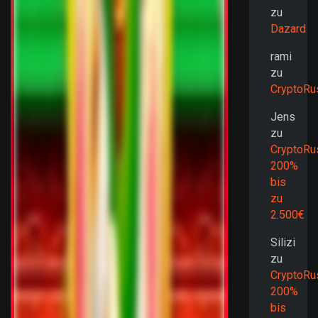
zu
Dazard
rami
zu
CryptoRu
Jens
zu
CryptoRu
200%
bis
zu
2.500€
Silizi
zu
CryptoRu
200%
bis