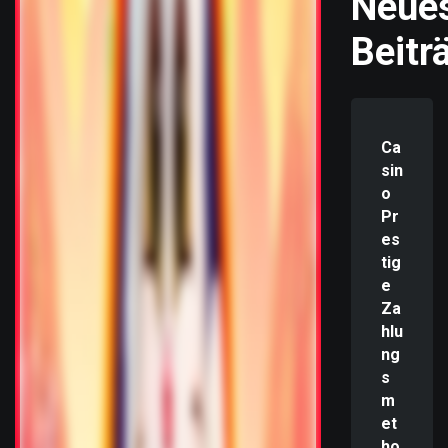
Neue
Beitr
Ca
sin
o
Pr
es
tig
e
Za
hlu
ng
s
m
et
ho