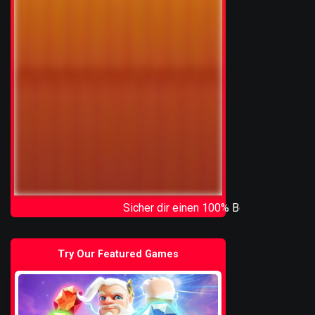
Sicher dir einen 100% Bonus bis 500€ und spiele Pa
Try Our Featured Games