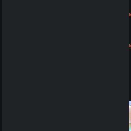
Silizi
zu
CryptoRush
200% bis
zu 2.500€
Echtgeldmodus
Robert99
Demoversion
zu
CryptoRush
Having issues with
Phoenix Blaze
?
200% bis
zu 2.500€
News
Casino Prestige
Submit
Zahlungsmethoden
Sicher dir einen 100% Bonus bis 500€ und spiele
Analyse
Phoenix Blaze
18. Mai 2026
Try Our Featured Games
SpinEmpire Casino
Review
8. Januar 2026
SpinBetter Casino
Review
22. Dezember