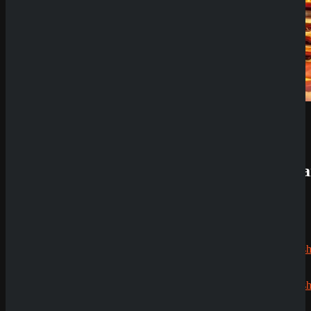
SpinBetter
Casino
Review
Wyns
Casino
Review
QuickWin
Casino
Review
Neueste
Kommenta
Alex
zu
Dazard
rami
zu
CryptoRus
Jens
zu
CryptoRush
200% bis
zu 2.500€