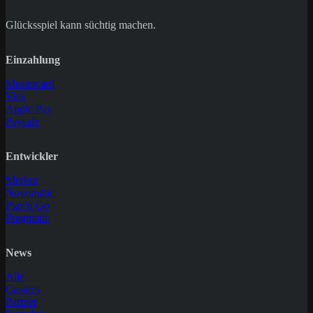
Glücksspiel kann süchtig machen.
Einzahlung
Mastercard
Visa
Apple Pay
Paysafe
Entwickler
Merkur
Novomatic
Play'n Go
Pragmatic
News
Alle
Casinos
Partner