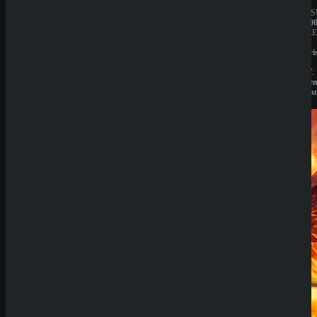
JAHRESUMSATZ:
JAHRES
1.000.000€
1.000.00
BESITZER:
BESITZE
Liernin
Liernin
Enterprises
Enterpri
LTD
LTD
LIZENZ:
LIZENZ:
Komoren
Komore
(Anjouan)
(Anjoua
Neueste
Beiträge
Casino
Prestige
Zahlungs
methoden
Analyse
SpinEmpir
e Casino
Review