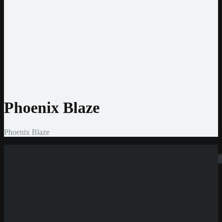
Jeton
CashtoCode
MiFinity
MuchBetter
Auszahlmethoden
Bank Überweisung
MasterCard
Visa
Skrill
Bitcoin
Phoenix Blaze
Phoenix Blaze
Suchen
Neue Casinos