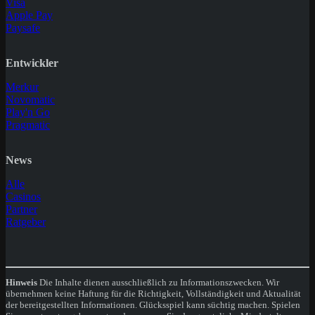
Visa
Apple Pay
Paysafe
Entwickler
Merkur
Novomatic
Play'n Go
Pragmatic
News
Alle
Casinos
Partner
Ratgeber
Hinweis
Die Inhalte dienen ausschließlich zu Informationszwecken. Wir
übernehmen keine Haftung für die Richtigkeit, Vollständigkeit und Aktualität
der bereitgestellten Informationen. Glücksspiel kann süchtig machen. Spielen