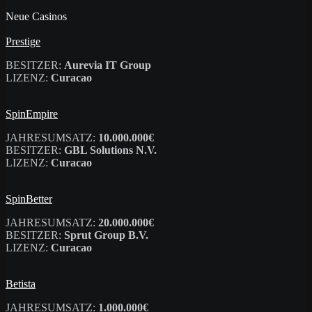
Neue Casinos
Prestige
BESITZER:
Aurevia IT Group
LIZENZ:
Curacao
SpinEmpire
JAHRESUMSATZ:
10.000.000€
BESITZER:
GBL Solutions N.V.
LIZENZ:
Curacao
SpinBetter
JAHRESUMSATZ:
20.000.000€
BESITZER:
Sprut Group B.V.
LIZENZ:
Curacao
Betista
JAHRESUMSATZ:
1.000.000€