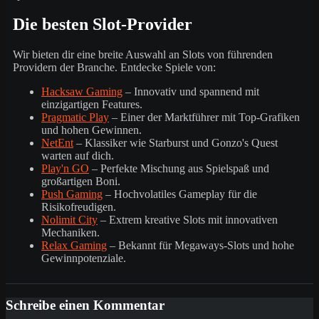
Die besten Slot-Provider
Wir bieten dir eine breite Auswahl an Slots von führenden
Providern der Branche. Entdecke Spiele von:
Hacksaw Gaming
– Innovativ und spannend mit
einzigartigen Features.
Pragmatic Play
– Einer der Marktführer mit Top-Grafiken
und hohen Gewinnen.
NetEnt
– Klassiker wie Starburst und Gonzo's Quest
warten auf dich.
Play'n GO
– Perfekte Mischung aus Spielspaß und
großartigen Boni.
Push Gaming
– Hochvolatiles Gameplay für die
Risikofreudigen.
Nolimit City
– Extrem kreative Slots mit innovativen
Mechaniken.
Relax Gaming
– Bekannt für Megaways-Slots und hohe
Gewinnpotenziale.
Schreibe einen Kommentar