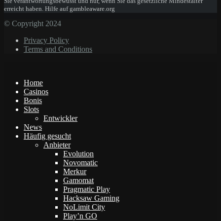
Sie verantwortungsbewusst und nur, wenn Sie das gesetzliche Mindestalter
erreicht haben. Hilfe auf gambleaware.org
© Copyright 2024
Privacy Policy
Terms and Conditions
Home
Casinos
Bonis
Slots
Entwickler
News
Häufig gesucht
Anbieter
Evolution
Novomatic
Merkur
Gamomat
Pragmatic Play
Hacksaw Gaming
NoLimit City
Play’n GO