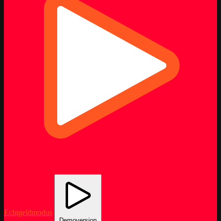
Echtgeldmodus
Demoversion