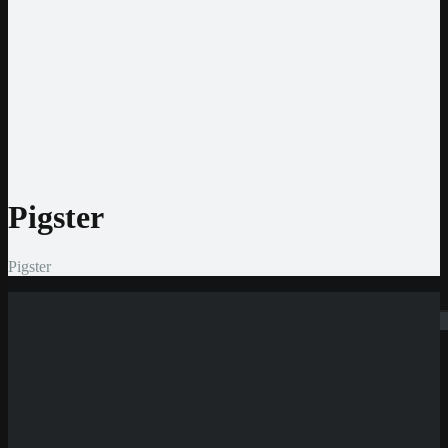
Jeton
CashtoCode
MiFinity
MuchBetter
Auszahlmethoden
Bank Überweisung
MasterCard
Visa
Skrill
Bitcoin
Pigster
Pigster
Suchen
Neue Casinos