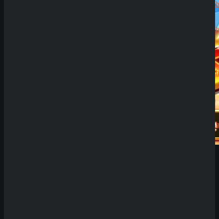
CryptoRus
Jens
zu
CryptoRush
200% bis
zu 2.500€
Silizi
zu
CryptoRush
200% bis
zu 2.500€
Robert99
zu
CryptoRush
200% bis
zu 2.500€
Demo Spiel
News
Casino Prestige
Zahlungsmethoden
Analyse
18. Mai 2026
SpinEmpire Casino
Review