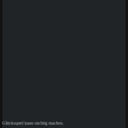
Save my name, email, and website in this
browser for the next time I comment.
Glücksspiel kann süchtig machen.