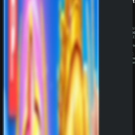
SpinBetter
Betist
JAHRESUMSATZ:
JAHRES
20.000.000€
1.000.00
BESITZER:
BESITZE
Sprut
Liernin
Group
Enterpri
B.V.
LTD
LIZENZ:
LIZENZ:
Curacao
Komore
(Anjoua
QuickWin
Wyns