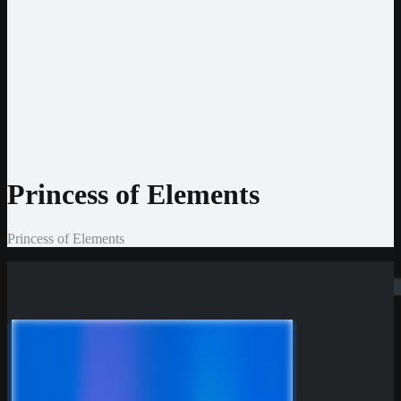
Jeton
CashtoCode
MiFinity
MuchBetter
Auszahlmethoden
Bank Überweisung
MasterCard
Visa
Skrill
Bitcoin
Princess of Elements
Princess of Elements
Suchen
Rate Game
(
0
Votes)
Neue Casinos