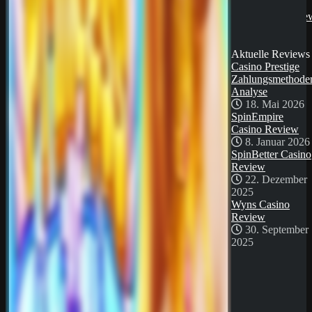
2025
Wyns Casino Revie
30. September
2025
Aktuelle Reviews
Casino Prestige
Zahlungsmethode
Analyse
18. Mai 2026
SpinEmpire
Casino Review
8. Januar 2026
SpinBetter Casino
Review
22. Dezember
2025
Wyns Casino
Review
30. September
2025