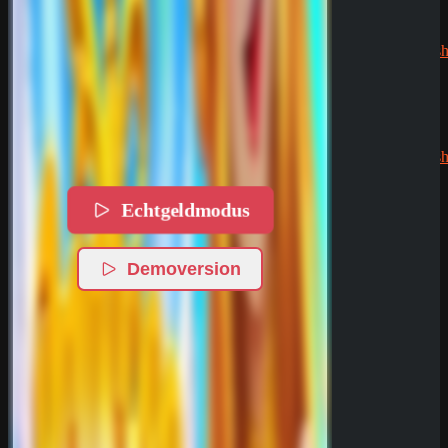
Silizi
zu
CryptoRush
200% bis
zu 2.500€
Robert99
zu
CryptoRush
200% bis
zu 2.500€
Echtgeldmodus
News
Demoversion
Casino Prestige
Zahlungsmethoden
Analyse
18. Mai 2026
SpinEmpire Casino
Review
8. Januar 2026
SpinBetter Casino
Review
22. Dezember