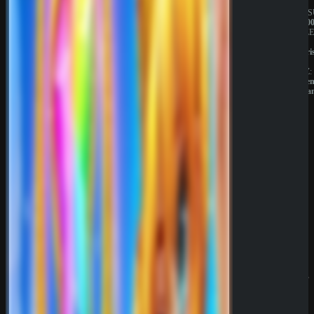
JAHRESUMSATZ:
JAHRES
1.000.000€
1.000.00
BESITZER:
BESITZE
Liernin
Liernin
Enterprises
Enterpri
LTD
LTD
LIZENZ:
LIZENZ:
Komoren
Komore
(Anjouan)
(Anjoua
Neueste
Beiträge
Casino
Prestige
Zahlungs
methoden
Analyse
SpinEmpir
e Casino
Review