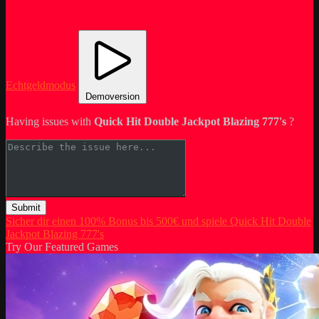
Echtgeldmodus
Demoversion
Having issues with
Quick Hit Double Jackpot Blazing 777's
?
Submit
Sicher dir einen 100% Bonus bis 500€ und spiele Quick Hit Double
Jackpot Blazing 777's
Try Our Featured Games