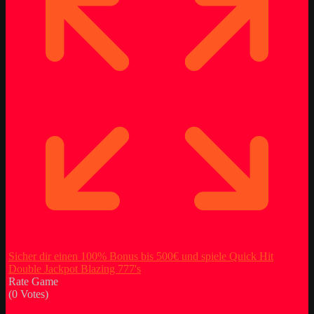
Sicher dir einen 100% Bonus bis 500€ und spiele Quick Hit
Double Jackpot Blazing 777's
Rate Game
(
0
Votes)