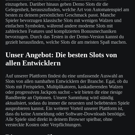
einzugehen. Darüber hinaus geben Demo Slots dir die
Gelegenheit, herauszufinden, welche Art von Automatenspiel am
besten zu deinem persönlichen Geschmack passt. Manche
Spieler bevorzugen klassische Slots mit wenigen Walzen und
einfachen Symbolen, während andere moderne Slots mit
zahlreichen Features und komplizierten Bonusmechaniken
bevorzugen. Durch das Testen in der Demo-Version kannst du
gezielt herausfinden, welche Slots dir am meisten Spaß machen.
Unser Angebot: Die besten Slots von
allen Entwicklern
Auf unserer Plattform findest du eine umfassende Auswahl an
Slots von allen namhaften Entwicklern der Branche. Egal, ob du
Slots mit Freispielen, Multiplikatoren, kaskadierenden Walzen
oder progressiven Jackpots suchst – wir bieten dir eine riesige
Bandbreite an Optionen. Unsere Sammlung wird ständig
aktualisiert, sodass du immer die neuesten und beliebtesten Spiele
ausprobieren kannst. Ein weiterer Vorteil unserer Plattform ist,
dass du keine Anmeldung oder Software-Downloads benötigst.
Alle Spiele sind direkt in deinem Browser spielbar, ohne
versteckte Kosten oder Verpflichtungen.