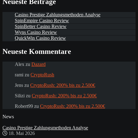
Neueste Beiträge
Casino Prestige Zahlungsmethoden Analyse
SpinEmpire Casino Review
SpinBetter Casino Review
Wyns Casino Review
QuickWin Casino Review
Neueste Kommentare
Alex
zu
Dazard
rami
zu
CryptoRush
Jens
zu
CryptoRush: 200% bis zu 2.500€
Silizi
zu
CryptoRush: 200% bis zu 2.500€
Robert99
zu
CryptoRush: 200% bis zu 2.500€
News
Casino Prestige Zahlungsmethoden Analyse
18. Mai 2026