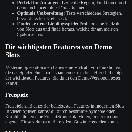
Perfekt für Anfänger:
Lerne die Regeln, Funktionen und
Gewinnchancen ohne Druck kennen.
Optimale Vorbereitung:
Teste verschiedene Strategien,
bevor du echtes Geld setzt.
Entdecke neue Lieblingsspiele:
Probiere eine Vielzahl
von Slots aus und finde heraus, welche dir am meisten
Spaß machen.
Die wichtigsten Features von Demo
Slots
Moderne Spielautomaten haben eine Vielzahl von Funktionen,
die das Spielerlebnis noch spannender machen. Hier sind einige
der wichtigsten Features, die du in den Demo-Versionen testen
kannst:
Freispiele
Freispiele sind eines der beliebtesten Features in modernen Slots.
In vielen Spielen kannst du durch bestimmte Symbole oder
Kombinationen eine Freispielrunde aktivieren, in der du ohne
eigenen Einsatz drehst und trotzdem Gewinne erzielen kannst.