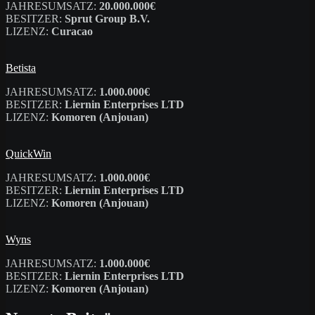
JAHRESUMSATZ:
20.000.000€
BESITZER:
Sprut Group B.V.
LIZENZ:
Curacao
Betista
JAHRESUMSATZ:
1.000.000€
BESITZER:
Liernin Enterprises LTD
LIZENZ:
Komoren (Anjouan)
QuickWin
JAHRESUMSATZ:
1.000.000€
BESITZER:
Liernin Enterprises LTD
LIZENZ:
Komoren (Anjouan)
Wyns
JAHRESUMSATZ:
1.000.000€
BESITZER:
Liernin Enterprises LTD
LIZENZ:
Komoren (Anjouan)