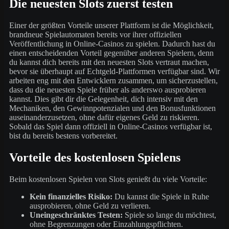
Die neuesten Slots zuerst testen
Einer der größten Vorteile unserer Plattform ist die Möglichkeit,
brandneue Spielautomaten bereits vor ihrer offiziellen
Veröffentlichung in Online-Casinos zu spielen. Dadurch hast du
einen entscheidenden Vorteil gegenüber anderen Spielern, denn
du kannst dich bereits mit den neuesten Slots vertraut machen,
bevor sie überhaupt auf Echtgeld-Plattformen verfügbar sind. Wir
arbeiten eng mit den Entwicklern zusammen, um sicherzustellen,
dass du die neuesten Spiele früher als anderswo ausprobieren
kannst. Dies gibt dir die Gelegenheit, dich intensiv mit den
Mechaniken, den Gewinnpotenzialen und den Bonusfunktionen
auseinanderzusetzen, ohne dafür eigenes Geld zu riskieren.
Sobald das Spiel dann offiziell in Online-Casinos verfügbar ist,
bist du bereits bestens vorbereitet.
Vorteile des kostenlosen Spielens
Beim kostenlosen Spielen von Slots genießt du viele Vorteile:
Kein finanzielles Risiko:
Du kannst die Spiele in Ruhe
ausprobieren, ohne Geld zu verlieren.
Uneingeschränktes Testen:
Spiele so lange du möchtest,
ohne Begrenzungen oder Einzahlungspflichten.