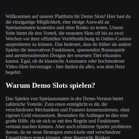
Willkommen auf unserer Plattform für Demo Slots! Hier hast du
die einzigartige Möglichkeit, eine riesige Auswahl an
Spielautomaten kostenlos und ohne Risiko zu testen. Unsere
Seite bietet dir den Vorteil, die neuesten Slots oft bis zu zwei
Wochen vor ihrer offiziellen Veröffentlichung in Online-Casinos
ausprobieren zu können. Das bedeutet, dass du früher als andere
Spieler die innovativen Funktionen, spannenden Bonusspiele
und atemberaubenden Designs der neuesten Titel erkunden
kannst. Egal, ob du klassische Automaten oder hochmoderne
Video-Slots bevorzugst – hier findest du alles, was dein Herz
begehrt.
Warum Demo Slots spielen?
Das Spielen von Spielautomaten in der Demo-Version bietet
zahlreiche Vorteile. Zum einen ermöglicht es dir, die
verschiedenen Mechaniken und Features kennenzulernen, ohne
eigenes Geld einzusetzen. Besonders für Anfänger ist dies eine
große Hilfe, da sie sich so mit den Regeln und Funktionen
vertraut machen können. Aber auch erfahrene Spieler profitieren
davon, da sie neue Strategien entwickeln und verschiedene
Einsatzhöhen testen können, ohne finanzielle Risiken