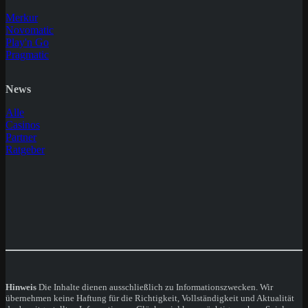
Merkur
Novomatic
Play'n Go
Pragmatic
News
Alle
Casinos
Partner
Ratgeber
Hinweis
Die Inhalte dienen ausschließlich zu Informationszwecken. Wir
übernehmen keine Haftung für die Richtigkeit, Vollständigkeit und Aktualität