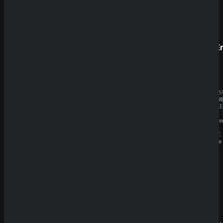
Prestige
SpinE
BESITZER:
JAHRES
Aurevia
10.000.0
IT
BESITZE
Group
GBL
LIZENZ:
Solution
Curacao
N.V.
LIZENZ:
Curacao