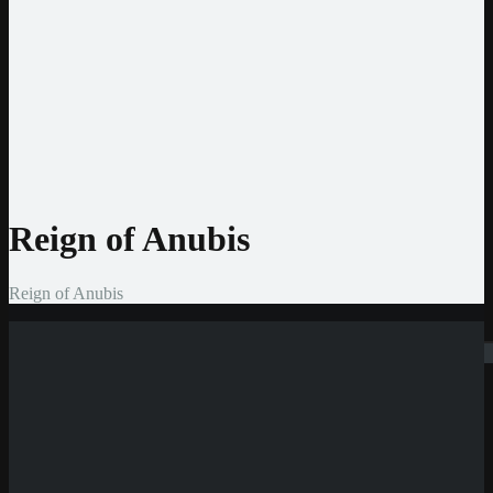
Jeton
CashtoCode
MiFinity
MuchBetter
Auszahlmethoden
Bank Überweisung
MasterCard
Visa
Skrill
Bitcoin
Reign of Anubis
Reign of Anubis
Suchen
Neue Casinos