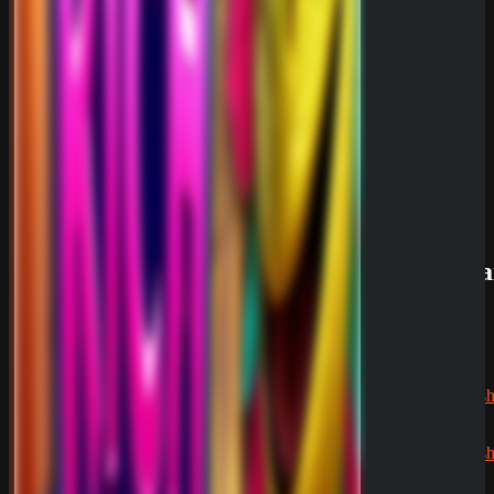
SpinBetter
Casino
Review
Wyns
Casino
Review
QuickWin
Casino
Review
Neueste
Kommenta
Alex
zu
Dazard
rami
zu
CryptoRus
Jens
zu
CryptoRush
200% bis
zu 2.500€