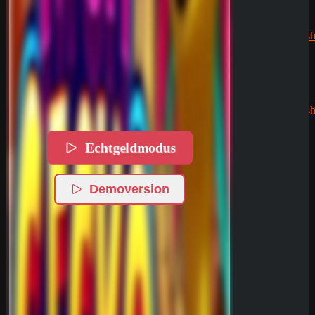
Silizi
zu
CryptoRush
200% bis
zu 2.500€
Robert99
zu
CryptoRush
200% bis
zu 2.500€
Echtgeldmodus
News
Demoversion
Casino Prestige
Zahlungsmethoden
Analyse
18. Mai 2026
SpinEmpire Casino
Review
8. Januar 2026
SpinBetter Casino
Review
22. Dezember