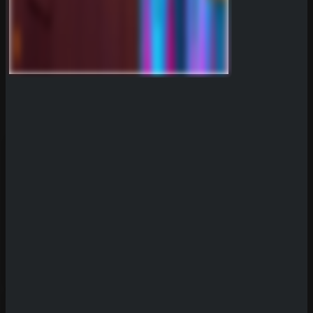
Sicher dir einen 100% Bonus bis 500€ und spiele 
Try Our Featured Games