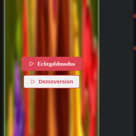
Silizi
zu
CryptoRush
200% bis
zu 2.500€
Robert99
zu
CryptoRush
200% bis
zu 2.500€
Echtgeldmodus
News
Demoversion
Casino Prestige
Zahlungsmethoden
Analyse
18. Mai 2026
SpinEmpire Casino
Review
8. Januar 2026
SpinBetter Casino
Review
22. Dezember