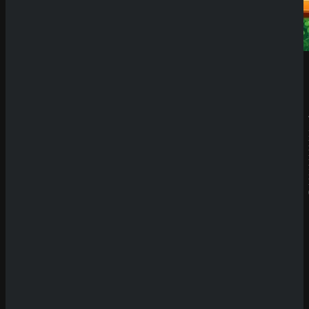
Neueste
Beiträge
Casino
Prestige