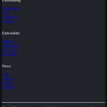
Einzahlung
Mastercard
Visa
Apple Pay
Paysafe
Entwickler
Merkur
Novomatic
Play'n Go
Pragmatic
News
Alle
Casinos
Partner
Ratgeber