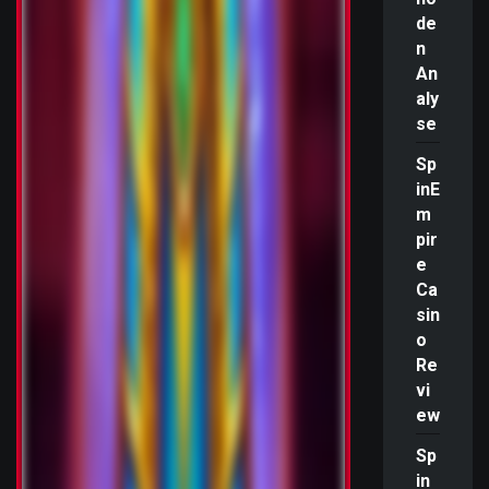
de
n
An
aly
se
Sp
inE
m
pir
e
Ca
sin
o
Re
vi
ew
Sp
in