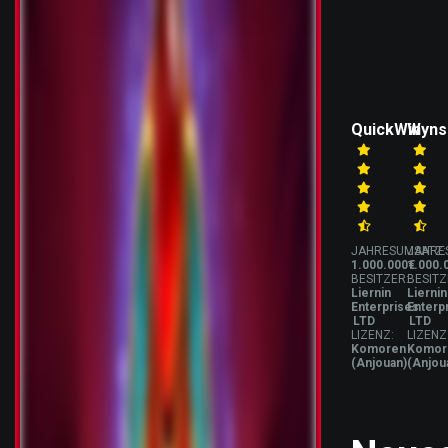
QuickWin
Wyns
JAHRESUMSATZ:
JAHRE
1.000.000€
1.000.
BESITZER:
BESITZ
Liernin
Liernin
Enterprises
Enterp
LTD
LTD
LIZENZ:
LIZENZ
Komoren
Komor
(Anjouan)
(Anjou