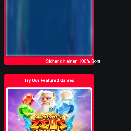
Sicher dir einen 100% Bonus bis 500€ und spiele S
Try Our Featured Games