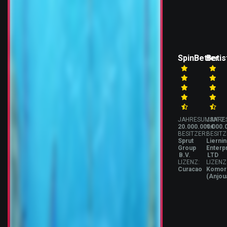
SpinBetter
Betis
JAHRESUMSATZ:
JAHRE
20.000.000€
1.000.
BESITZER:
BESITZ
Sprut
Liernin
Group
Enterp
B.V.
LTD
LIZENZ:
LIZENZ
Curacao
Komor
(Anjou