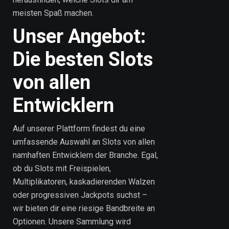
meisten Spaß machen.
Unser Angebot:
Die besten Slots
von allen
Entwicklern
Auf unserer Plattform findest du eine
umfassende Auswahl an Slots von allen
namhaften Entwicklern der Branche. Egal,
ob du Slots mit Freispielen,
Multiplikatoren, kaskadierenden Walzen
oder progressiven Jackpots suchst –
wir bieten dir eine riesige Bandbreite an
Optionen. Unsere Sammlung wird