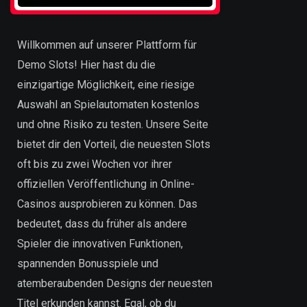
Willkommen auf unserer Plattform für
Demo Slots! Hier hast du die
einzigartige Möglichkeit, eine riesige
Auswahl an Spielautomaten kostenlos
und ohne Risiko zu testen. Unsere Seite
bietet dir den Vorteil, die neuesten Slots
oft bis zu zwei Wochen vor ihrer
offiziellen Veröffentlichung in Online-
Casinos ausprobieren zu können. Das
bedeutet, dass du früher als andere
Spieler die innovativen Funktionen,
spannenden Bonusspiele und
atemberaubenden Designs der neuesten
Titel erkunden kannst. Egal, ob du