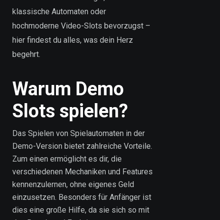
klassische Automaten oder
hochmoderne Video-Slots bevorzugst –
hier findest du alles, was dein Herz
begehrt.
Warum Demo
Slots spielen?
Das Spielen von Spielautomaten in der
Demo-Version bietet zahlreiche Vorteile.
Zum einen ermöglicht es dir, die
verschiedenen Mechaniken und Features
kennenzulernen, ohne eigenes Geld
einzusetzen. Besonders für Anfänger ist
dies eine große Hilfe, da sie sich so mit