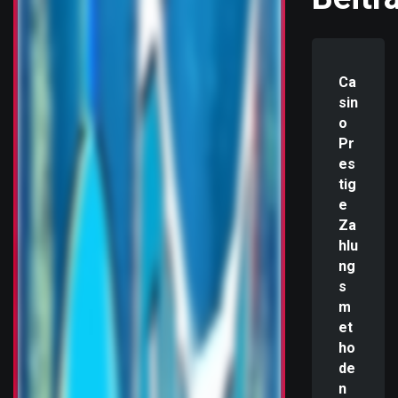
Ca
sin
o
Pr
es
tig
e
Za
hlu
ng
s
m
et
ho
de
n