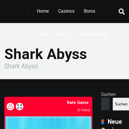
Home
Casinos
Bonis
Slots
News
Häufig gesucht
Shark Abyss
Shark Abyss
Suchen
Rate Game
Suchen
(
0
Votes)
Neue