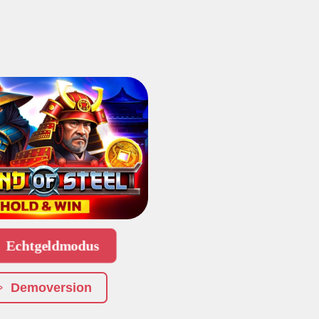
Echtgeldmodus
Demoversion