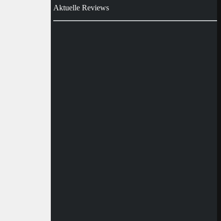
Aktuelle Reviews