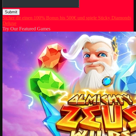
Submit
Sicher dir einen 100% Bonus bis 500€ und spiele Sticky Diamonds
Deluxe
Try Our Featured Games