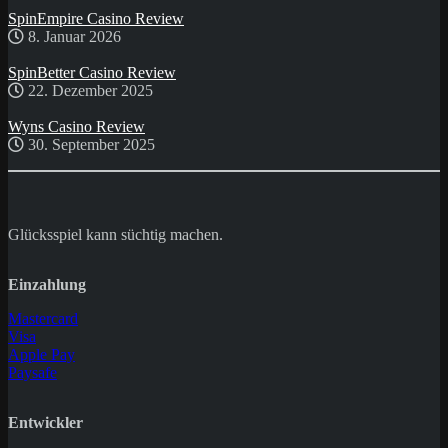
SpinEmpire Casino Review
8. Januar 2026
SpinBetter Casino Review
22. Dezember 2025
Wyns Casino Review
30. September 2025
Glücksspiel kann süchtig machen.
Einzahlung
Mastercard
Visa
Apple Pay
Paysafe
Entwickler