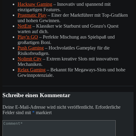
Hacksaw Gaming
– Innovativ und spannend mit
einzigartigen Features.
Pragmatic Play
– Einer der Marktführer mit Top-Grafiken
und hohen Gewinnen.
NetEnt
– Klassiker wie Starburst und Gonzo's Quest
warten auf dich.
Play'n GO
– Perfekte Mischung aus Spielspaß und
großartigen Boni.
Push Gaming
– Hochvolatiles Gameplay für die
Risikofreudigen.
Nolimit City
– Extrem kreative Slots mit innovativen
Mechaniken.
Relax Gaming
– Bekannt für Megaways-Slots und hohe
Gewinnpotenziale.
Schreibe einen Kommentar
Deine E-Mail-Adresse wird nicht veröffentlicht.
Erforderliche
Felder sind mit
*
markiert