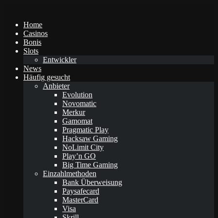
Home
Casinos
Bonis
Slots
Entwickler
News
Häufig gesucht
Anbieter
Evolution
Novomatic
Merkur
Gamomat
Pragmatic Play
Hacksaw Gaming
NoLimit City
Play’n GO
Big Time Gaming
Einzahlmethoden
Bank Überweisung
Paysafecard
MasterCard
Visa
Skrill