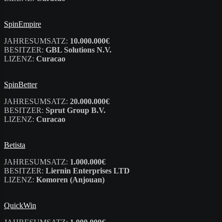
SpinEmpire
JAHRESUMSATZ:
10.000.000€
BESITZER:
GBL Solutions N.V.
LIZENZ:
Curacao
SpinBetter
JAHRESUMSATZ:
20.000.000€
BESITZER:
Sprut Group B.V.
LIZENZ:
Curacao
Betista
JAHRESUMSATZ:
1.000.000€
BESITZER:
Liernin Enterprises LTD
LIZENZ:
Komoren (Anjouan)
QuickWin