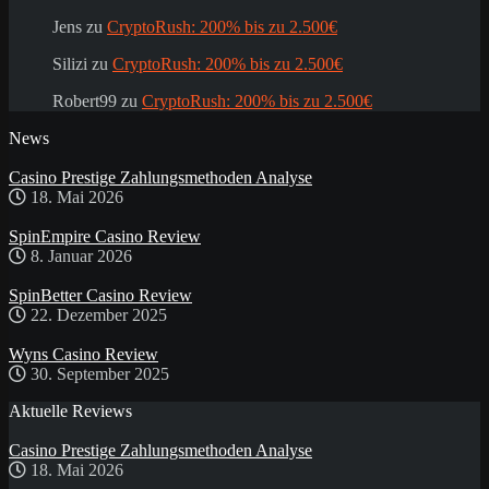
Jens
zu
CryptoRush: 200% bis zu 2.500€
Silizi
zu
CryptoRush: 200% bis zu 2.500€
Robert99
zu
CryptoRush: 200% bis zu 2.500€
News
Casino Prestige Zahlungsmethoden Analyse
18. Mai 2026
SpinEmpire Casino Review
8. Januar 2026
SpinBetter Casino Review
22. Dezember 2025
Wyns Casino Review
30. September 2025
Aktuelle Reviews
Casino Prestige Zahlungsmethoden Analyse
18. Mai 2026