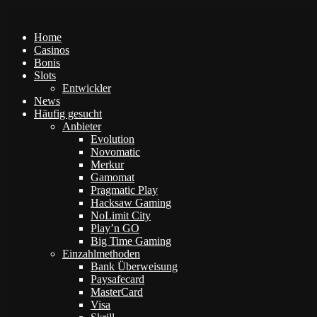
Home
Casinos
Bonis
Slots
Entwickler
News
Häufig gesucht
Anbieter
Evolution
Novomatic
Merkur
Gamomat
Pragmatic Play
Hacksaw Gaming
NoLimit City
Play’n GO
Big Time Gaming
Einzahlmethoden
Bank Überweisung
Paysafecard
MasterCard
Visa