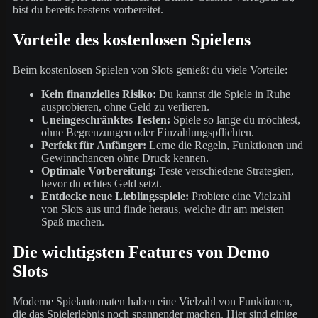
bist du bereits bestens vorbereitet.
Vorteile des kostenlosen Spielens
Beim kostenlosen Spielen von Slots genießt du viele Vorteile:
Kein finanzielles Risiko:
Du kannst die Spiele in Ruhe
ausprobieren, ohne Geld zu verlieren.
Uneingeschränktes Testen:
Spiele so lange du möchtest,
ohne Begrenzungen oder Einzahlungspflichten.
Perfekt für Anfänger:
Lerne die Regeln, Funktionen und
Gewinnchancen ohne Druck kennen.
Optimale Vorbereitung:
Teste verschiedene Strategien,
bevor du echtes Geld setzt.
Entdecke neue Lieblingsspiele:
Probiere eine Vielzahl
von Slots aus und finde heraus, welche dir am meisten
Spaß machen.
Die wichtigsten Features von Demo
Slots
Moderne Spielautomaten haben eine Vielzahl von Funktionen,
die das Spielerlebnis noch spannender machen. Hier sind einige