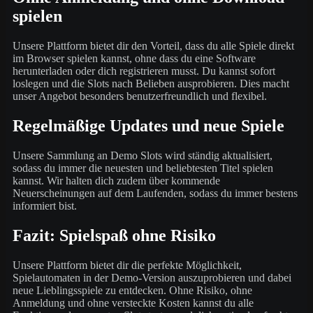
spielen
Unsere Plattform bietet dir den Vorteil, dass du alle Spiele direkt
im Browser spielen kannst, ohne dass du eine Software
herunterladen oder dich registrieren musst. Du kannst sofort
loslegen und die Slots nach Belieben ausprobieren. Dies macht
unser Angebot besonders benutzerfreundlich und flexibel.
Regelmäßige Updates und neue Spiele
Unsere Sammlung an Demo Slots wird ständig aktualisiert,
sodass du immer die neuesten und beliebtesten Titel spielen
kannst. Wir halten dich zudem über kommende
Neuerscheinungen auf dem Laufenden, sodass du immer bestens
informiert bist.
Fazit: Spielspaß ohne Risiko
Unsere Plattform bietet dir die perfekte Möglichkeit,
Spielautomaten in der Demo-Version auszuprobieren und dabei
neue Lieblingsspiele zu entdecken. Ohne Risiko, ohne
Anmeldung und ohne versteckte Kosten kannst du alle