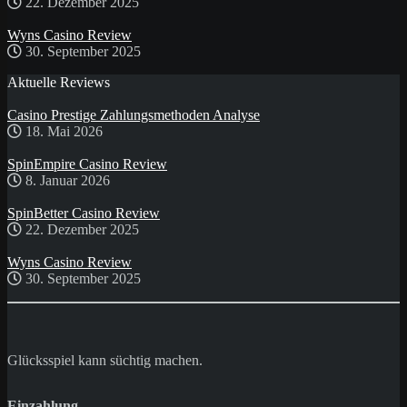
22. Dezember 2025
Wyns Casino Review
30. September 2025
Aktuelle Reviews
Casino Prestige Zahlungsmethoden Analyse
18. Mai 2026
SpinEmpire Casino Review
8. Januar 2026
SpinBetter Casino Review
22. Dezember 2025
Wyns Casino Review
30. September 2025
Glücksspiel kann süchtig machen.
Einzahlung