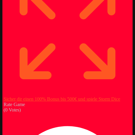
Sicher dir einen 100% Bonus bis 500€ und spiele Storm Dice
Rate Game
(
0
Votes)