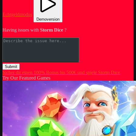
Echtgeldmodus
Demoversion
Having issues with
Storm Dice
?
Submit
Sicher dir einen 100% Bonus bis 500€ und spiele Storm Dice
Try Our Featured Games