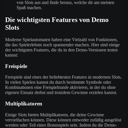
von Slots aus und finde heraus, welche dir am meisten
Spaß machen.
Die wichtigsten Features von Demo
Slots
Moderne Spielautomaten haben eine Vielzahl von Funktionen,
die das Spielerlebnis noch spannender machen. Hier sind einige
der wichtigsten Features, die du in den Demo-Versionen testen
kannst:
Freispiele
Freispiele sind eines der beliebtesten Features in modernen Slots.
In vielen Spielen kannst du durch bestimmte Symbole oder
Kombinationen eine Freispielrunde aktivieren, in der du ohne
eigenen Einsatz drehst und trotzdem Gewinne erzielen kannst.
Multiplikatoren
Einige Slots bieten Multiplikatoren, die deine Gewinne
vervielfachen können. Diese können entweder zufällig ausgelöst
werden oder Teil eines Bonusspiels sein. Indem du die Demo-