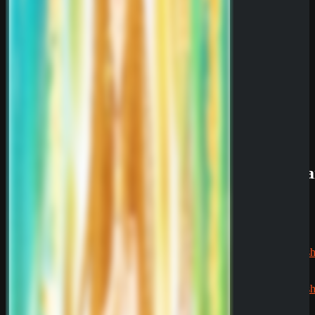
SpinBetter
Casino
Review
Wyns
Casino
Review
QuickWin
Casino
Review
Neueste
Kommenta
Alex
zu
Dazard
rami
zu
CryptoRus
Jens
zu
CryptoRush
200% bis
zu 2.500€