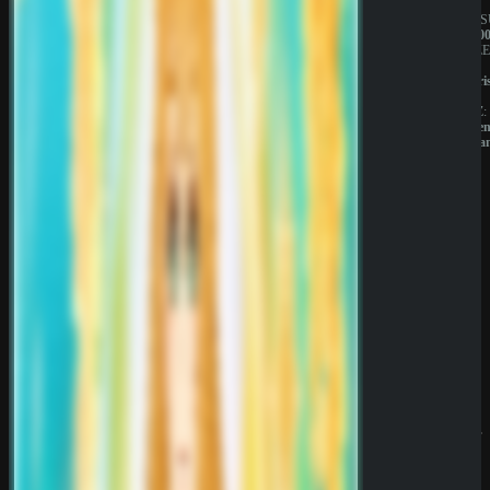
JAHRESUMSATZ:
JAHRES
1.000.000€
1.000.00
BESITZER:
BESITZE
Liernin
Liernin
Enterprises
Enterpri
LTD
LTD
LIZENZ:
LIZENZ:
Komoren
Komore
(Anjouan)
(Anjoua
Neueste
Beiträge
Casino
Prestige
Zahlungs
methoden
Analyse
SpinEmpir
e Casino
Review