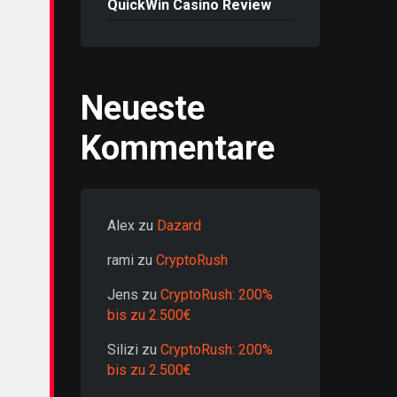
QuickWin Casino Review
Neueste
Kommentare
Alex
zu
Dazard
rami
zu
CryptoRush
Jens
zu
CryptoRush: 200%
bis zu 2.500€
Silizi
zu
CryptoRush: 200%
bis zu 2.500€