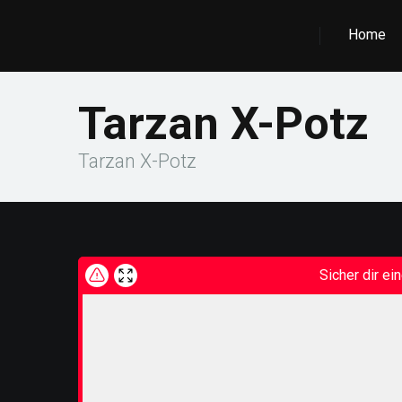
Home
Tarzan X-Potz
Tarzan X-Potz
Sicher dir einen 1