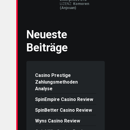
LIZENZ:
Komoren
(Anjouan)
Neueste
Beiträge
Casino Prestige
Zahlungsmethoden
Analyse
SpinEmpire Casino Review
SpinBetter Casino Review
Wyns Casino Review