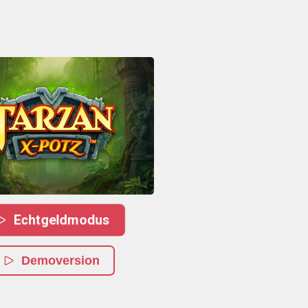
Echtgeldmodus
Demoversion