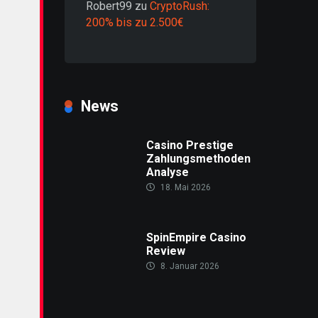
Robert99
zu
CryptoRush:
200% bis zu 2.500€
News
Casino Prestige
Zahlungsmethoden
Analyse
18. Mai 2026
SpinEmpire Casino
Review
8. Januar 2026