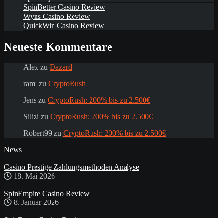
SpinBetter Casino Review
Wyns Casino Review
QuickWin Casino Review
Neueste Kommentare
Alex
zu
Dazard
rami
zu
CryptoRush
Jens
zu
CryptoRush: 200% bis zu 2.500€
Silizi
zu
CryptoRush: 200% bis zu 2.500€
Robert99
zu
CryptoRush: 200% bis zu 2.500€
News
Casino Prestige Zahlungsmethoden Analyse
18. Mai 2026
SpinEmpire Casino Review
8. Januar 2026