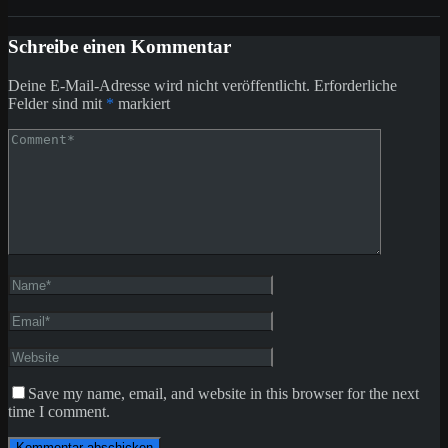
Schreibe einen Kommentar
Deine E-Mail-Adresse wird nicht veröffentlicht.
Erforderliche
Felder sind mit
*
markiert
Save my name, email, and website in this browser for the next
time I comment.