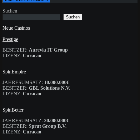
Suchen
Suchen
Neue Casinos
Prestige
BESITZER:
Aurevia IT Group
LIZENZ:
Curacao
SpinEmpire
JAHRESUMSATZ:
10.000.000€
BESITZER:
GBL Solutions N.V.
LIZENZ:
Curacao
SpinBetter
JAHRESUMSATZ:
20.000.000€
BESITZER:
Sprut Group B.V.
LIZENZ:
Curacao