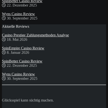
SpinBetter Casino Review
22. Dezember 2025
Wyns Casino Review
30. September 2025
Aktuelle Reviews
Casino Prestige Zahlungsmethoden Analyse
18. Mai 2026
SpinEmpire Casino Review
8. Januar 2026
SpinBetter Casino Review
22. Dezember 2025
Wyns Casino Review
30. September 2025
Glücksspiel kann süchtig machen.