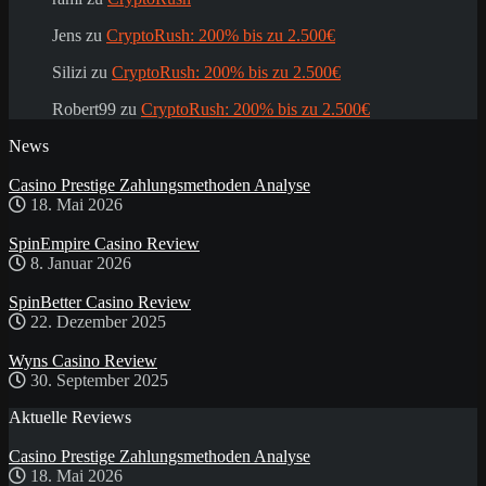
Jens
zu
CryptoRush: 200% bis zu 2.500€
Silizi
zu
CryptoRush: 200% bis zu 2.500€
Robert99
zu
CryptoRush: 200% bis zu 2.500€
News
Casino Prestige Zahlungsmethoden Analyse
18. Mai 2026
SpinEmpire Casino Review
8. Januar 2026
SpinBetter Casino Review
22. Dezember 2025
Wyns Casino Review
30. September 2025
Aktuelle Reviews
Casino Prestige Zahlungsmethoden Analyse
18. Mai 2026