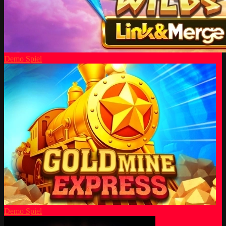
Demo Spiel
Demo Spiel