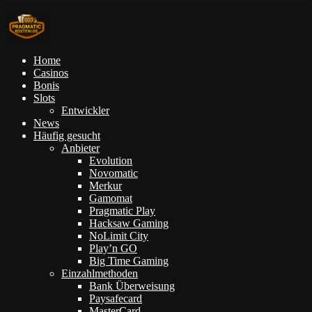
Home
Casinos
Bonis
Slots
Entwickler
News
Häufig gesucht
Anbieter
Evolution
Novomatic
Merkur
Gamomat
Pragmatic Play
Hacksaw Gaming
NoLimit City
Play’n GO
Big Time Gaming
Einzahlmethoden
Bank Überweisung
Paysafecard
MasterCard