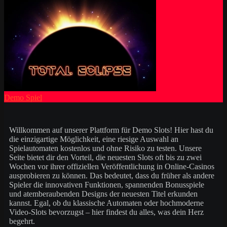
Demo Spiel
Willkommen auf unserer Plattform für Demo Slots! Hier hast du
die einzigartige Möglichkeit, eine riesige Auswahl an
Spielautomaten kostenlos und ohne Risiko zu testen. Unsere
Seite bietet dir den Vorteil, die neuesten Slots oft bis zu zwei
Wochen vor ihrer offiziellen Veröffentlichung in Online-Casinos
ausprobieren zu können. Das bedeutet, dass du früher als andere
Spieler die innovativen Funktionen, spannenden Bonusspiele
und atemberaubenden Designs der neuesten Titel erkunden
kannst. Egal, ob du klassische Automaten oder hochmoderne
Video-Slots bevorzugst – hier findest du alles, was dein Herz
begehrt.