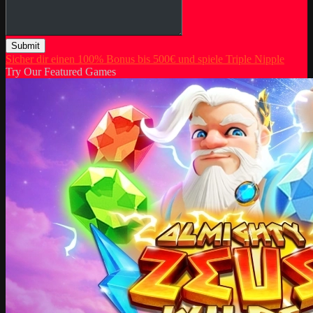
Submit
Sicher dir einen 100% Bonus bis 500€ und spiele Triple Nipple
Try Our Featured Games