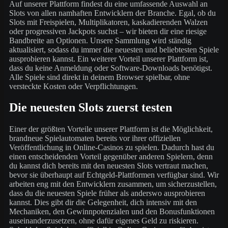
Auf unserer Plattform findest du eine umfassende Auswahl an
Slots von allen namhaften Entwicklern der Branche. Egal, ob du
Slots mit Freispielen, Multiplikatoren, kaskadierenden Walzen
oder progressiven Jackpots suchst – wir bieten dir eine riesige
Bandbreite an Optionen. Unsere Sammlung wird ständig
aktualisiert, sodass du immer die neuesten und beliebtesten Spiele
ausprobieren kannst. Ein weiterer Vorteil unserer Plattform ist,
dass du keine Anmeldung oder Software-Downloads benötigst.
Alle Spiele sind direkt in deinem Browser spielbar, ohne
versteckte Kosten oder Verpflichtungen.
Die neuesten Slots zuerst testen
Einer der größten Vorteile unserer Plattform ist die Möglichkeit,
brandneue Spielautomaten bereits vor ihrer offiziellen
Veröffentlichung in Online-Casinos zu spielen. Dadurch hast du
einen entscheidenden Vorteil gegenüber anderen Spielern, denn
du kannst dich bereits mit den neuesten Slots vertraut machen,
bevor sie überhaupt auf Echtgeld-Plattformen verfügbar sind. Wir
arbeiten eng mit den Entwicklern zusammen, um sicherzustellen,
dass du die neuesten Spiele früher als anderswo ausprobieren
kannst. Dies gibt dir die Gelegenheit, dich intensiv mit den
Mechaniken, den Gewinnpotenzialen und den Bonusfunktionen
auseinanderzusetzen, ohne dafür eigenes Geld zu riskieren.