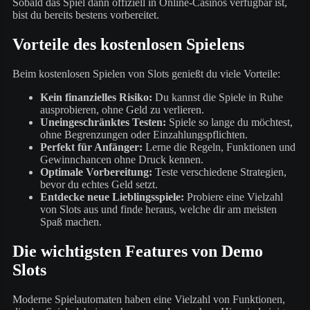
Sobald das Spiel dann offiziell in Online-Casinos verfügbar ist,
bist du bereits bestens vorbereitet.
Vorteile des kostenlosen Spielens
Beim kostenlosen Spielen von Slots genießt du viele Vorteile:
Kein finanzielles Risiko:
Du kannst die Spiele in Ruhe
ausprobieren, ohne Geld zu verlieren.
Uneingeschränktes Testen:
Spiele so lange du möchtest,
ohne Begrenzungen oder Einzahlungspflichten.
Perfekt für Anfänger:
Lerne die Regeln, Funktionen und
Gewinnchancen ohne Druck kennen.
Optimale Vorbereitung:
Teste verschiedene Strategien,
bevor du echtes Geld setzt.
Entdecke neue Lieblingsspiele:
Probiere eine Vielzahl
von Slots aus und finde heraus, welche dir am meisten
Spaß machen.
Die wichtigsten Features von Demo
Slots
Moderne Spielautomaten haben eine Vielzahl von Funktionen,