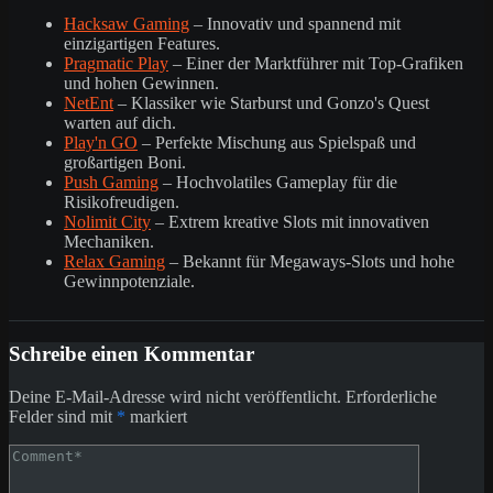
Hacksaw Gaming
– Innovativ und spannend mit
einzigartigen Features.
Pragmatic Play
– Einer der Marktführer mit Top-Grafiken
und hohen Gewinnen.
NetEnt
– Klassiker wie Starburst und Gonzo's Quest
warten auf dich.
Play'n GO
– Perfekte Mischung aus Spielspaß und
großartigen Boni.
Push Gaming
– Hochvolatiles Gameplay für die
Risikofreudigen.
Nolimit City
– Extrem kreative Slots mit innovativen
Mechaniken.
Relax Gaming
– Bekannt für Megaways-Slots und hohe
Gewinnpotenziale.
Schreibe einen Kommentar
Deine E-Mail-Adresse wird nicht veröffentlicht.
Erforderliche
Felder sind mit
*
markiert