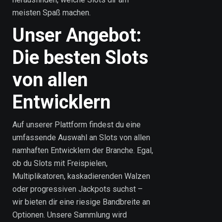
meisten Spaß machen.
Unser Angebot:
Die besten Slots
von allen
Entwicklern
Auf unserer Plattform findest du eine
umfassende Auswahl an Slots von allen
namhaften Entwicklern der Branche. Egal,
ob du Slots mit Freispielen,
Multiplikatoren, kaskadierenden Walzen
oder progressiven Jackpots suchst –
wir bieten dir eine riesige Bandbreite an
Optionen. Unsere Sammlung wird