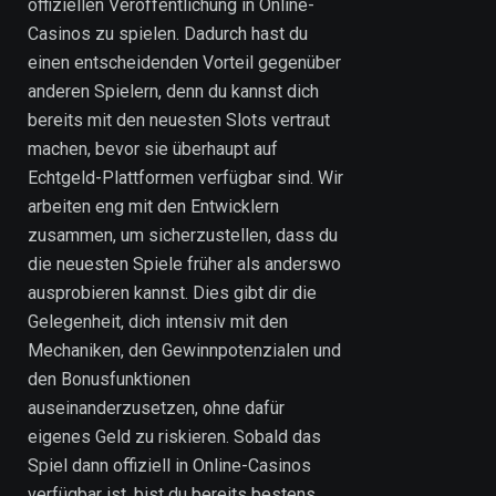
offiziellen Veröffentlichung in Online-
Casinos zu spielen. Dadurch hast du
einen entscheidenden Vorteil gegenüber
anderen Spielern, denn du kannst dich
bereits mit den neuesten Slots vertraut
machen, bevor sie überhaupt auf
Echtgeld-Plattformen verfügbar sind. Wir
arbeiten eng mit den Entwicklern
zusammen, um sicherzustellen, dass du
die neuesten Spiele früher als anderswo
ausprobieren kannst. Dies gibt dir die
Gelegenheit, dich intensiv mit den
Mechaniken, den Gewinnpotenzialen und
den Bonusfunktionen
auseinanderzusetzen, ohne dafür
eigenes Geld zu riskieren. Sobald das
Spiel dann offiziell in Online-Casinos
verfügbar ist, bist du bereits bestens