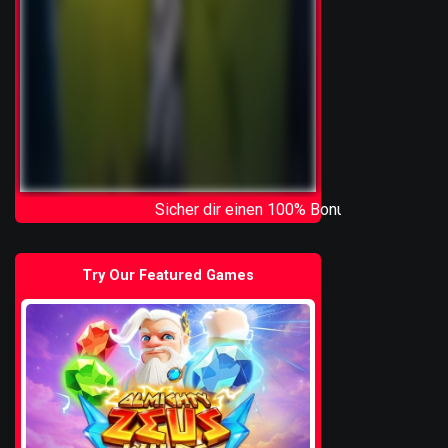
Sicher dir einen 100% Bonus bis 500€ und spiele Vi
Try Our Featured Games