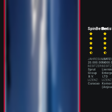
SpinBetter
Betis
JAHRESUMSATZ:
JAHRE
20.000.000€
1.000.
BESITZER:
BESITZ
Sprut
Liernin
Group
Enterp
B.V.
LTD
LIZENZ:
LIZENZ
Curacao
Komor
(Anjou