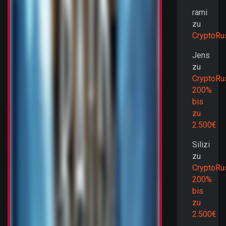
rami
zu
CryptoRu
Jens
zu
CryptoRu
200%
bis
zu
2.500€
Silizi
zu
CryptoRu
200%
bis
zu
2.500€