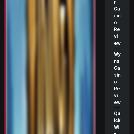
r
Ca
sin
o
Re
vi
ew
Wy
ns
Ca
sin
o
Re
vi
ew
Qu
ick
Wi