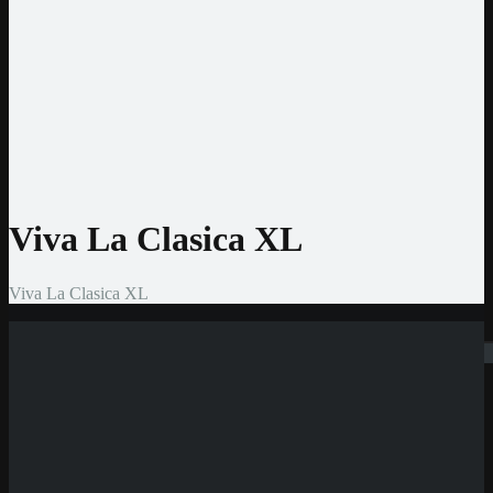
Jeton
CashtoCode
MiFinity
MuchBetter
Auszahlmethoden
Bank Überweisung
MasterCard
Visa
Skrill
Bitcoin
Viva La Clasica XL
Viva La Clasica XL
Suchen
Neue Casinos