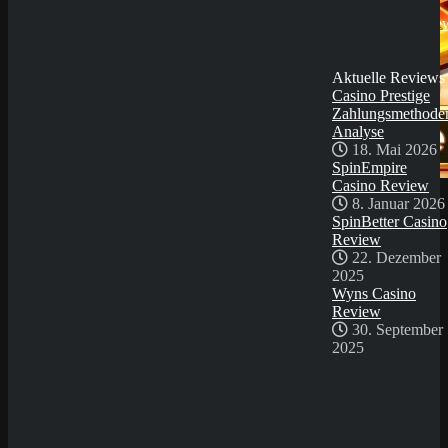
2025
Wyns Casino Revie
30. September
2025
Aktuelle Reviews
Casino Prestige
Zahlungsmethode
Analyse
18. Mai 2026
SpinEmpire
Casino Review
Demo Spiel
8. Januar 2026
SpinBetter Casino
Review
22. Dezember
2025
Wyns Casino
Review
30. September
2025