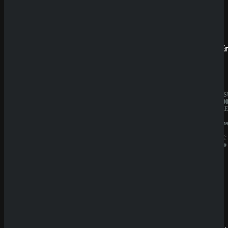
Prestige
SpinE
BESITZER:
JAHRES
Aurevia
10.000.0
IT
BESITZE
Group
GBL
LIZENZ:
Solution
Curacao
N.V.
LIZENZ:
Curacao