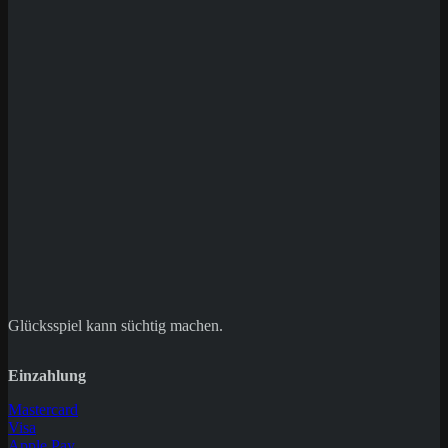
Save my name, email, and website in this
browser for the next time I comment.
Glücksspiel kann süchtig machen.
Einzahlung
Mastercard
Visa
Apple Pay