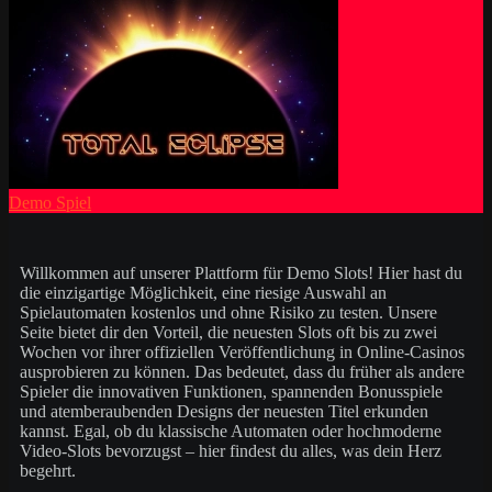
Demo Spiel
Willkommen auf unserer Plattform für Demo Slots! Hier hast du
die einzigartige Möglichkeit, eine riesige Auswahl an
Spielautomaten kostenlos und ohne Risiko zu testen. Unsere
Seite bietet dir den Vorteil, die neuesten Slots oft bis zu zwei
Wochen vor ihrer offiziellen Veröffentlichung in Online-Casinos
ausprobieren zu können. Das bedeutet, dass du früher als andere
Spieler die innovativen Funktionen, spannenden Bonusspiele
und atemberaubenden Designs der neuesten Titel erkunden
kannst. Egal, ob du klassische Automaten oder hochmoderne
Video-Slots bevorzugst – hier findest du alles, was dein Herz
begehrt.