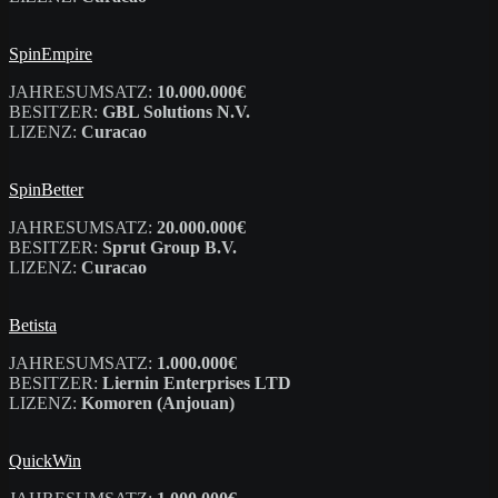
SpinEmpire
JAHRESUMSATZ:
10.000.000€
BESITZER:
GBL Solutions N.V.
LIZENZ:
Curacao
SpinBetter
JAHRESUMSATZ:
20.000.000€
BESITZER:
Sprut Group B.V.
LIZENZ:
Curacao
Betista
JAHRESUMSATZ:
1.000.000€
BESITZER:
Liernin Enterprises LTD
LIZENZ:
Komoren (Anjouan)
QuickWin