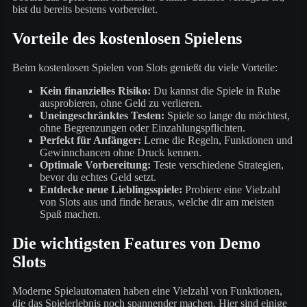
bist du bereits bestens vorbereitet.
Vorteile des kostenlosen Spielens
Beim kostenlosen Spielen von Slots genießt du viele Vorteile:
Kein finanzielles Risiko:
Du kannst die Spiele in Ruhe
ausprobieren, ohne Geld zu verlieren.
Uneingeschränktes Testen:
Spiele so lange du möchtest,
ohne Begrenzungen oder Einzahlungspflichten.
Perfekt für Anfänger:
Lerne die Regeln, Funktionen und
Gewinnchancen ohne Druck kennen.
Optimale Vorbereitung:
Teste verschiedene Strategien,
bevor du echtes Geld setzt.
Entdecke neue Lieblingsspiele:
Probiere eine Vielzahl
von Slots aus und finde heraus, welche dir am meisten
Spaß machen.
Die wichtigsten Features von Demo
Slots
Moderne Spielautomaten haben eine Vielzahl von Funktionen,
die das Spielerlebnis noch spannender machen. Hier sind einige