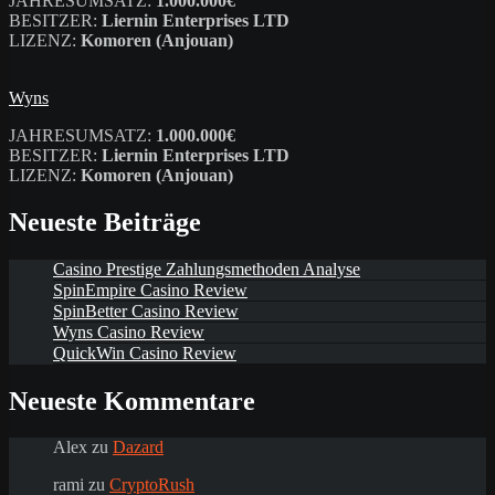
JAHRESUMSATZ:
1.000.000€
BESITZER:
Liernin Enterprises LTD
LIZENZ:
Komoren (Anjouan)
Wyns
JAHRESUMSATZ:
1.000.000€
BESITZER:
Liernin Enterprises LTD
LIZENZ:
Komoren (Anjouan)
Neueste Beiträge
Casino Prestige Zahlungsmethoden Analyse
SpinEmpire Casino Review
SpinBetter Casino Review
Wyns Casino Review
QuickWin Casino Review
Neueste Kommentare
Alex
zu
Dazard
rami
zu
CryptoRush