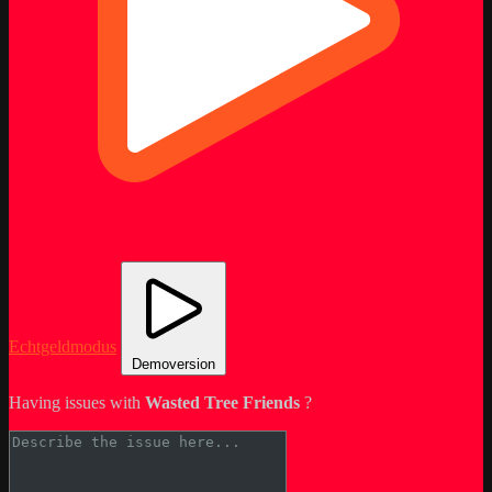
Echtgeldmodus
Demoversion
Having issues with
Wasted Tree Friends
?