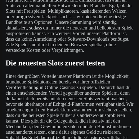
Slots von allen namhaften Entwicklern der Branche. Egal, ob du
Slots mit Freispielen, Multiplikatoren, kaskadierenden Walzen
oder progressiven Jackpots suchst – wir bieten dir eine riesige
Bandbreite an Optionen. Unsere Sammlung wird ständig
aktualisiert, sodass du immer die neuesten und beliebtesten Spiele
ausprobieren kannst. Ein weiterer Vorteil unserer Plattform ist,
dass du keine Anmeldung oder Software-Downloads benötigst.
Alle Spiele sind direkt in deinem Browser spielbar, ohne
versteckte Kosten oder Verpflichtungen.
Die neuesten Slots zuerst testen
Einer der größten Vorteile unserer Plattform ist die Möglichkeit,
brandneue Spielautomaten bereits vor ihrer offiziellen
Veröffentlichung in Online-Casinos zu spielen. Dadurch hast du
einen entscheidenden Vorteil gegenüber anderen Spielern, denn
du kannst dich bereits mit den neuesten Slots vertraut machen,
bevor sie überhaupt auf Echtgeld-Plattformen verfügbar sind. Wir
arbeiten eng mit den Entwicklern zusammen, um sicherzustellen,
dass du die neuesten Spiele früher als anderswo ausprobieren
kannst. Dies gibt dir die Gelegenheit, dich intensiv mit den
Mechaniken, den Gewinnpotenzialen und den Bonusfunktionen
auseinanderzusetzen, ohne dafür eigenes Geld zu riskieren.
Sobald das Spiel dann offiziell in Online-Casinos verfügbar ist,