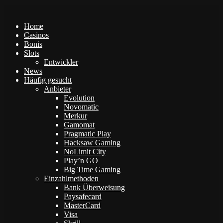
Home
Casinos
Bonis
Slots
Entwickler
News
Häufig gesucht
Anbieter
Evolution
Novomatic
Merkur
Gamomat
Pragmatic Play
Hacksaw Gaming
NoLimit City
Play’n GO
Big Time Gaming
Einzahlmethoden
Bank Überweisung
Paysafecard
MasterCard
Visa