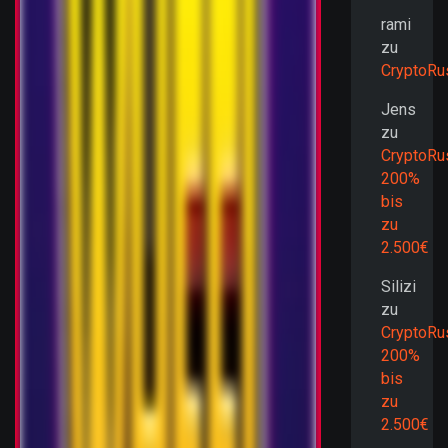
rami
zu
CryptoRu
Jens
zu
CryptoRu
200%
bis
zu
2.500€
Silizi
zu
CryptoRu
200%
bis
zu
2.500€