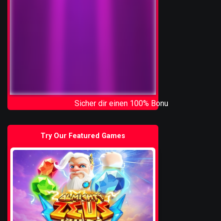
Sicher dir einen 100% Bonus bis 500€ und spiele W
Try Our Featured Games