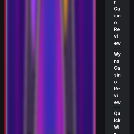
r
Ca
sin
o
Re
vi
ew
Wy
ns
Ca
sin
o
Re
vi
ew
Qu
ick
Wi