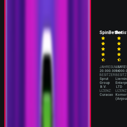
SpinBetter
Betis
JAHRESUMSATZ:
JAHRE
20.000.000€
1.000.
BESITZER:
BESITZ
Sprut
Liernin
Group
Enterp
B.V.
LTD
LIZENZ:
LIZENZ
Curacao
Komor
(Anjou