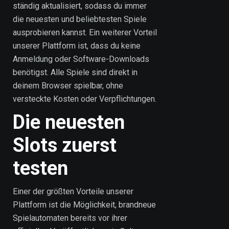
ständig aktualisiert, sodass du immer
die neuesten und beliebtesten Spiele
ausprobieren kannst. Ein weiterer Vorteil
unserer Plattform ist, dass du keine
Anmeldung oder Software-Downloads
benötigst. Alle Spiele sind direkt in
deinem Browser spielbar, ohne
versteckte Kosten oder Verpflichtungen.
Die neuesten
Slots zuerst
testen
Einer der größten Vorteile unserer
Plattform ist die Möglichkeit, brandneue
Spielautomaten bereits vor ihrer