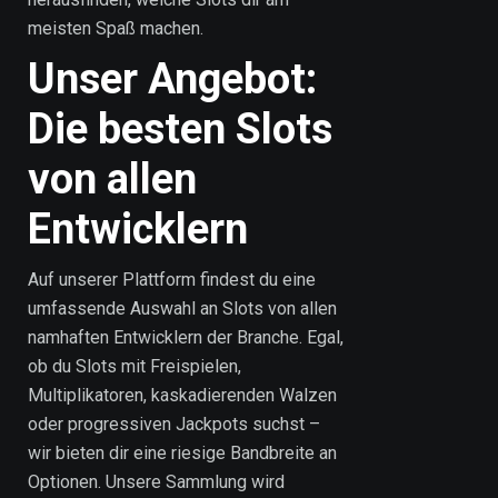
meisten Spaß machen.
Unser Angebot:
Die besten Slots
von allen
Entwicklern
Auf unserer Plattform findest du eine
umfassende Auswahl an Slots von allen
namhaften Entwicklern der Branche. Egal,
ob du Slots mit Freispielen,
Multiplikatoren, kaskadierenden Walzen
oder progressiven Jackpots suchst –
wir bieten dir eine riesige Bandbreite an
Optionen. Unsere Sammlung wird