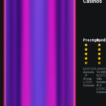
Casinos
Prestige
Spin
BESITZER:
JAHRE
Aurevia
10.000
IT
BESITZ
Group
GBL
LIZENZ:
Soluti
Curacao
N.V.
LIZENZ
Curac