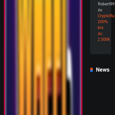
Robert99
zu
CryptoRu
200%
bis
zu
2.500€
News