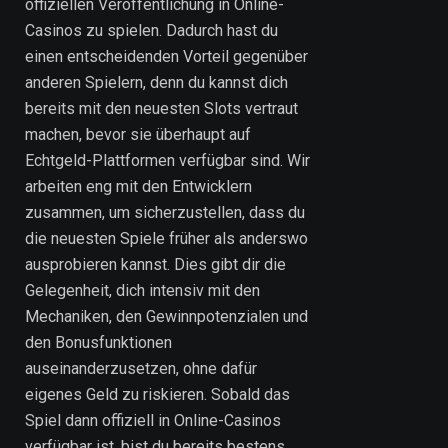
offiziellen Veröffentlichung in Online-
Casinos zu spielen. Dadurch hast du
einen entscheidenden Vorteil gegenüber
anderen Spielern, denn du kannst dich
bereits mit den neuesten Slots vertraut
machen, bevor sie überhaupt auf
Echtgeld-Plattformen verfügbar sind. Wir
arbeiten eng mit den Entwicklern
zusammen, um sicherzustellen, dass du
die neuesten Spiele früher als anderswo
ausprobieren kannst. Dies gibt dir die
Gelegenheit, dich intensiv mit den
Mechaniken, den Gewinnpotenzialen und
den Bonusfunktionen
auseinanderzusetzen, ohne dafür
eigenes Geld zu riskieren. Sobald das
Spiel dann offiziell in Online-Casinos
verfügbar ist, bist du bereits bestens