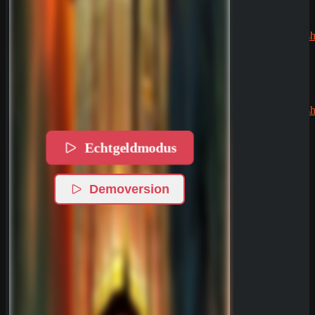
Silizi
zu
CryptoRush
200% bis
zu 2.500€
Robert99
zu
CryptoRush
200% bis
zu 2.500€
Echtgeldmodus
News
Demoversion
Casino Prestige
Zahlungsmethoden
Analyse
18. Mai 2026
SpinEmpire Casino
Review
8. Januar 2026
SpinBetter Casino
Review
22. Dezember