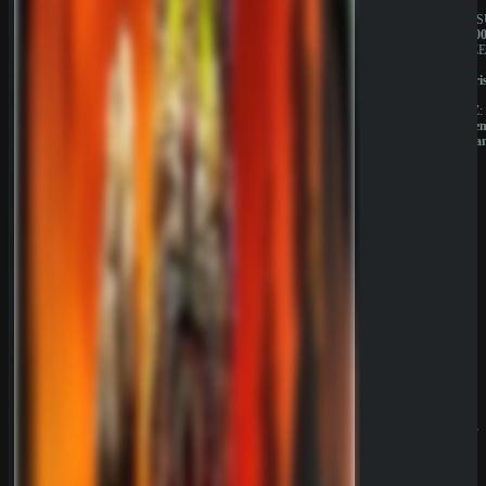
JAHRESUMSATZ:
JAHRES
1.000.000€
1.000.00
BESITZER:
BESITZE
Liernin
Liernin
Enterprises
Enterpri
LTD
LTD
LIZENZ:
LIZENZ:
Komoren
Komore
(Anjouan)
(Anjoua
Neueste
Beiträge
Casino
Prestige
Zahlungs
methoden
Analyse
SpinEmpir
e Casino
Review