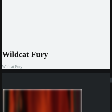
Jeton
CashtoCode
MiFinity
MuchBetter
Auszahlmethoden
Bank Überweisung
MasterCard
Visa
Skrill
Bitcoin
Wildcat Fury
Wildcat Fury
Suchen
Rate Game
(
0
Votes)
Neue Casinos