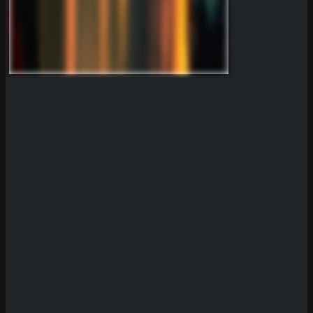
Sicher dir einen 100% Bonus bis 500€ und spiele
Try Our Featured Games