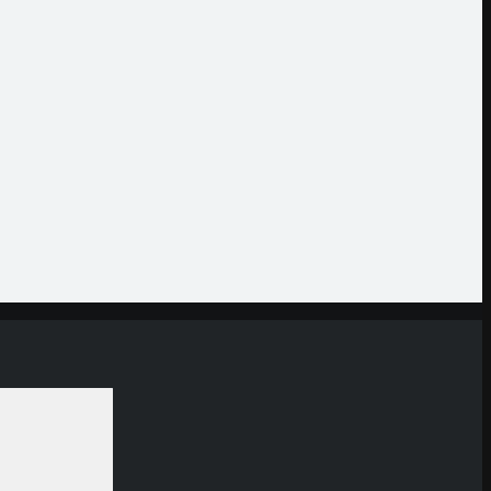
Suchen
Suchen
e Game
(
0
Votes)
Neue Casinos
Prestige