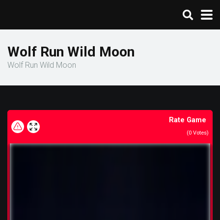
Wolf Run Wild Moon
Wolf Run Wild Moon
Rate Game
(
0
Votes)