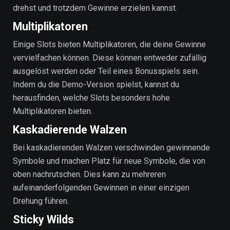
drehst und trotzdem Gewinne erzielen kannst.
Multiplikatoren
Einige Slots bieten Multiplikatoren, die deine Gewinne
vervielfachen können. Diese können entweder zufällig
ausgelöst werden oder Teil eines Bonusspiels sein.
Indem du die Demo-Version spielst, kannst du
herausfinden, welche Slots besonders hohe
Multiplikatoren bieten.
Kaskadierende Walzen
Bei kaskadierenden Walzen verschwinden gewinnende
Symbole und machen Platz für neue Symbole, die von
oben nachrutschen. Dies kann zu mehreren
aufeinanderfolgenden Gewinnen in einer einzigen
Drehung führen.
Sticky Wilds