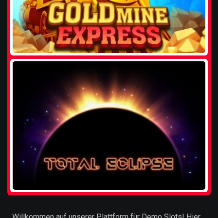
Willkommen auf unserer Plattform für Demo Slots! Hier