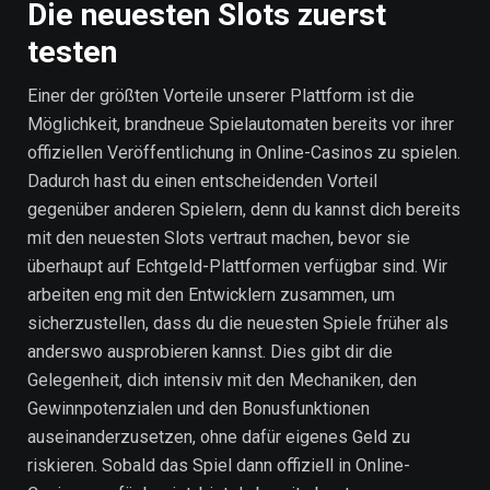
Die neuesten Slots zuerst
testen
Einer der größten Vorteile unserer Plattform ist die
Möglichkeit, brandneue Spielautomaten bereits vor ihrer
offiziellen Veröffentlichung in Online-Casinos zu spielen.
Dadurch hast du einen entscheidenden Vorteil
gegenüber anderen Spielern, denn du kannst dich bereits
mit den neuesten Slots vertraut machen, bevor sie
überhaupt auf Echtgeld-Plattformen verfügbar sind. Wir
arbeiten eng mit den Entwicklern zusammen, um
sicherzustellen, dass du die neuesten Spiele früher als
anderswo ausprobieren kannst. Dies gibt dir die
Gelegenheit, dich intensiv mit den Mechaniken, den
Gewinnpotenzialen und den Bonusfunktionen
auseinanderzusetzen, ohne dafür eigenes Geld zu
riskieren. Sobald das Spiel dann offiziell in Online-