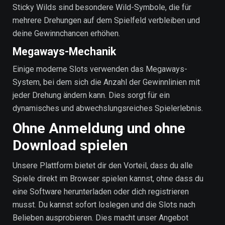
Sticky Wilds sind besondere Wild-Symbole, die für
mehrere Drehungen auf dem Spielfeld verbleiben und
deine Gewinnchancen erhöhen.
Megaways-Mechanik
Einige moderne Slots verwenden das Megaways-
System, bei dem sich die Anzahl der Gewinnlinien mit
jeder Drehung ändern kann. Dies sorgt für ein
dynamisches und abwechslungsreiches Spielerlebnis.
Ohne Anmeldung und ohne
Download spielen
Unsere Plattform bietet dir den Vorteil, dass du alle
Spiele direkt im Browser spielen kannst, ohne dass du
eine Software herunterladen oder dich registrieren
musst. Du kannst sofort loslegen und die Slots nach
Belieben ausprobieren. Dies macht unser Angebot