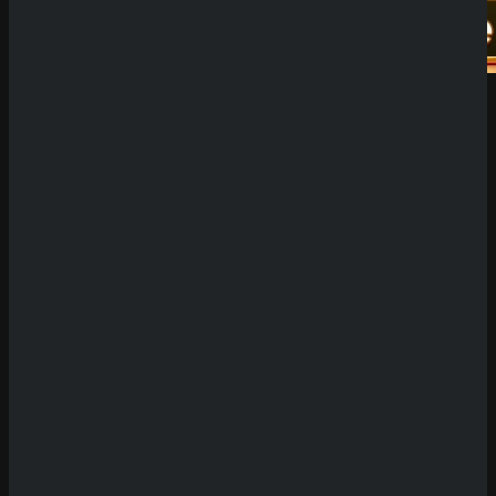
Demo Spiel
Demo Spiel