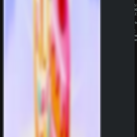
JAHRESUMSATZ:
JAHRES
1.000.000€
1.000.00
BESITZER:
BESITZE
Liernin
Liernin
Enterprises
Enterpri
LTD
LTD
LIZENZ:
LIZENZ:
Komoren
Komore
(Anjouan)
(Anjoua
Neueste
Beiträge
Casino
Prestige
Zahlungs
methoden
Analyse
SpinEmpir
e Casino
Review