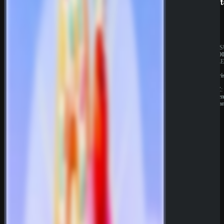
SpinBetter
Betist
JAHRESUMSATZ:
JAHRES
20.000.000€
1.000.00
BESITZER:
BESITZE
Sprut
Liernin
Group
Enterpri
B.V.
LTD
LIZENZ:
LIZENZ:
Curacao
Komore
(Anjoua
QuickWin
Wyns