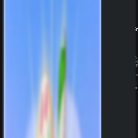
Prestige
SpinE
BESITZER:
JAHRES
Aurevia
10.000.0
IT
BESITZE
Group
GBL
LIZENZ:
Solution
Curacao
N.V.
LIZENZ:
Curacao