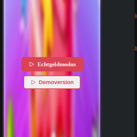
Silizi
zu
CryptoRush
200% bis
zu 2.500€
Robert99
zu
CryptoRush
200% bis
zu 2.500€
Echtgeldmodus
News
Demoversion
Casino Prestige
Zahlungsmethoden
Analyse
18. Mai 2026
SpinEmpire Casino
Review
8. Januar 2026
SpinBetter Casino
Review
22. Dezember